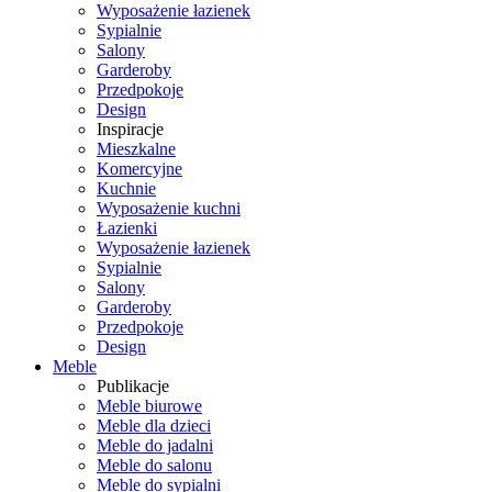
Wyposażenie łazienek
Sypialnie
Salony
Garderoby
Przedpokoje
Design
Inspiracje
Mieszkalne
Komercyjne
Kuchnie
Wyposażenie kuchni
Łazienki
Wyposażenie łazienek
Sypialnie
Salony
Garderoby
Przedpokoje
Design
Meble
Publikacje
Meble biurowe
Meble dla dzieci
Meble do jadalni
Meble do salonu
Meble do sypialni