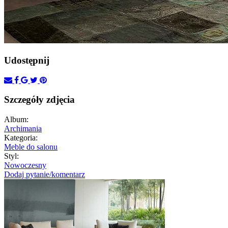
Udostępnij
Szczegóły zdjęcia
Album:
Archimania
Kategoria:
Meble do salonu
Styl:
Nowoczesny
Dodaj pytanie/komentarz