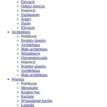
Elewacje
Odzież robocza
Inspiracje
Fundamenty
Ściany
Dachy
Elewacje
Architektura
Publikacje
Projekty domów
Architektura
Mała architektura
Wizualizacje
Oprogramowanie
Inspiracje
Projekty domów
Architektura
Mała architektura
Wnętrza
Publikacje
Mieszkalne
Komercyjne
Kuchnie
Wyposażenie kuchni
Łazienki