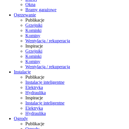
Okna
Bramy garażowe
Ogrzewanie
Publikacje
Grzejniki
Kominki
Kominy
Wentylacja / rekuperacja
Inspiracje
Grzejniki
Kominki
Kominy
Wentylacja / rekuperacja
Instalacje
Publikacje
Instalacje inteligentne
Elektryka
Hydraulika
Inspiracje
Instalacje inteligentne
Elektryka
Hydraulika
Ogrody
Publikacje
Ogrody