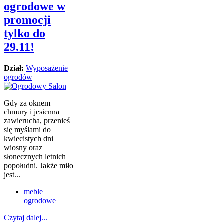
ogrodowe w
promocji
tylko do
29.11!
Dział:
Wyposażenie
ogrodów
Gdy za oknem
chmury i jesienna
zawierucha, przenieś
się myślami do
kwiecistych dni
wiosny oraz
słonecznych letnich
popołudni. Jakże miło
jest...
meble
ogrodowe
Czytaj dalej...