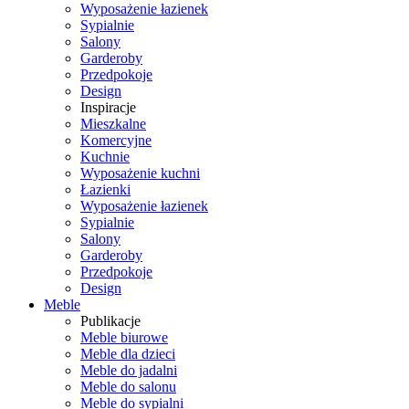
Wyposażenie łazienek
Sypialnie
Salony
Garderoby
Przedpokoje
Design
Inspiracje
Mieszkalne
Komercyjne
Kuchnie
Wyposażenie kuchni
Łazienki
Wyposażenie łazienek
Sypialnie
Salony
Garderoby
Przedpokoje
Design
Meble
Publikacje
Meble biurowe
Meble dla dzieci
Meble do jadalni
Meble do salonu
Meble do sypialni