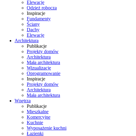
Elewacje
Odzież robocza
Inspiracje
Fundamenty
Ściany
Dachy
Elewacje
Architektura
Publikacje
Projekty domów
Architektura
Mała architektura
Wizualizacje
Oprogramowanie
Inspiracje
Projekty domów
Architektura
Mała architektura
Wnętrza
Publikacje
Mieszkalne
Komercyjne
Kuchnie
Wyposażenie kuchni
Łazienki