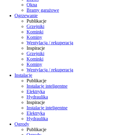
Okna
Bramy garażowe
Ogrzewanie
Publikacje
Grzejniki
Kominki
Kominy
Wentylacja / rekuperacja
Inspiracje
Grzejniki
Kominki
Kominy
Wentylacja / rekuperacja
Instalacje
Publikacje
Instalacje inteligentne
Elektryka
Hydraulika
Inspiracje
Instalacje inteligentne
Elektryka
Hydraulika
Ogrody
Publikacje
Ogrody