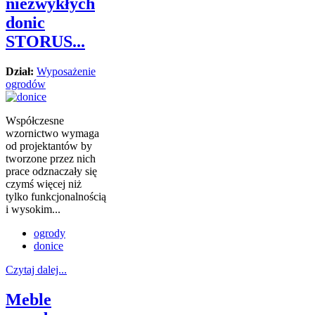
niezwykłych
donic
STORUS...
Dział:
Wyposażenie
ogrodów
Współczesne
wzornictwo wymaga
od projektantów by
tworzone przez nich
prace odznaczały się
czymś więcej niż
tylko funkcjonalnością
i wysokim...
ogrody
donice
Czytaj dalej...
Meble