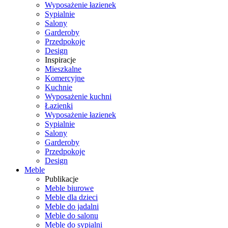
Wyposażenie łazienek
Sypialnie
Salony
Garderoby
Przedpokoje
Design
Inspiracje
Mieszkalne
Komercyjne
Kuchnie
Wyposażenie kuchni
Łazienki
Wyposażenie łazienek
Sypialnie
Salony
Garderoby
Przedpokoje
Design
Meble
Publikacje
Meble biurowe
Meble dla dzieci
Meble do jadalni
Meble do salonu
Meble do sypialni