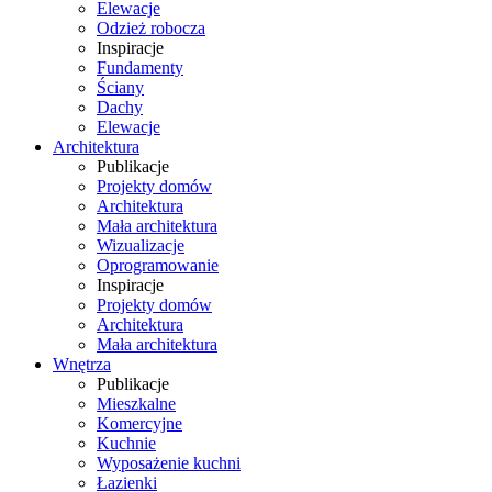
Elewacje
Odzież robocza
Inspiracje
Fundamenty
Ściany
Dachy
Elewacje
Architektura
Publikacje
Projekty domów
Architektura
Mała architektura
Wizualizacje
Oprogramowanie
Inspiracje
Projekty domów
Architektura
Mała architektura
Wnętrza
Publikacje
Mieszkalne
Komercyjne
Kuchnie
Wyposażenie kuchni
Łazienki