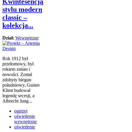
Kwintesencja
stylu modern
classic –
kolekcja...
Dział:
Wewnętrzne
Rok 1912 był
przełomowy, był
rokiem zmian i
nowości. Został
zdobyty biegun
południowy, Gustav
Klimt budował
legendę secesji, a
Albrecht Jung...
osprzęt
oświetlenie
wewnętrzne
oświetlenie