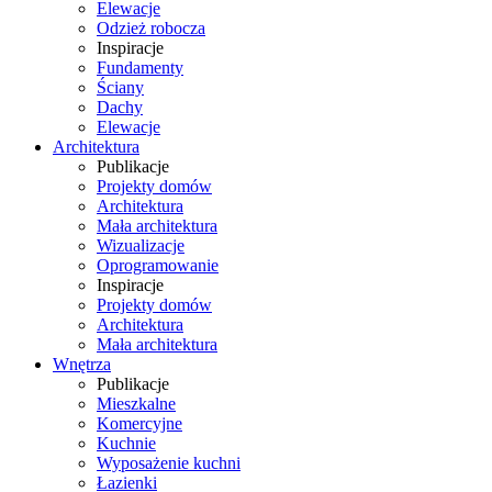
Elewacje
Odzież robocza
Inspiracje
Fundamenty
Ściany
Dachy
Elewacje
Architektura
Publikacje
Projekty domów
Architektura
Mała architektura
Wizualizacje
Oprogramowanie
Inspiracje
Projekty domów
Architektura
Mała architektura
Wnętrza
Publikacje
Mieszkalne
Komercyjne
Kuchnie
Wyposażenie kuchni
Łazienki