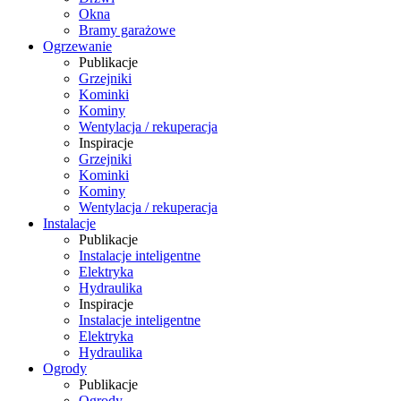
Okna
Bramy garażowe
Ogrzewanie
Publikacje
Grzejniki
Kominki
Kominy
Wentylacja / rekuperacja
Inspiracje
Grzejniki
Kominki
Kominy
Wentylacja / rekuperacja
Instalacje
Publikacje
Instalacje inteligentne
Elektryka
Hydraulika
Inspiracje
Instalacje inteligentne
Elektryka
Hydraulika
Ogrody
Publikacje
Ogrody