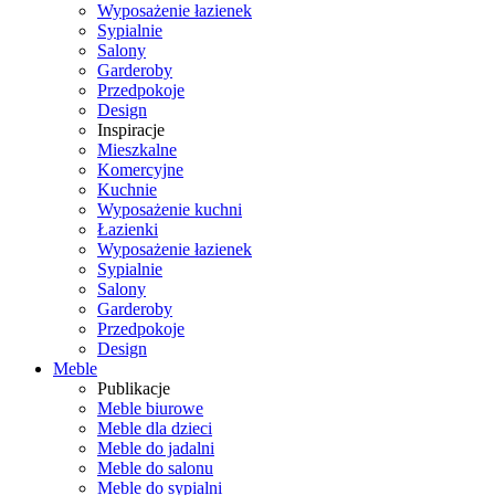
Wyposażenie łazienek
Sypialnie
Salony
Garderoby
Przedpokoje
Design
Inspiracje
Mieszkalne
Komercyjne
Kuchnie
Wyposażenie kuchni
Łazienki
Wyposażenie łazienek
Sypialnie
Salony
Garderoby
Przedpokoje
Design
Meble
Publikacje
Meble biurowe
Meble dla dzieci
Meble do jadalni
Meble do salonu
Meble do sypialni