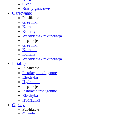
Okna
Bramy garażowe
Ogrzewanie
Publikacje
Grzejniki
Kominki
Kominy
Wentylacja / rekuperacja
Inspiracje
Grzejniki
Kominki
Kominy
Wentylacja / rekuperacja
Instalacje
Publikacje
Instalacje inteligentne
Elektryka
Hydraulika
Inspiracje
Instalacje inteligentne
Elektryka
Hydraulika
Ogrody
Publikacje
Ogrody