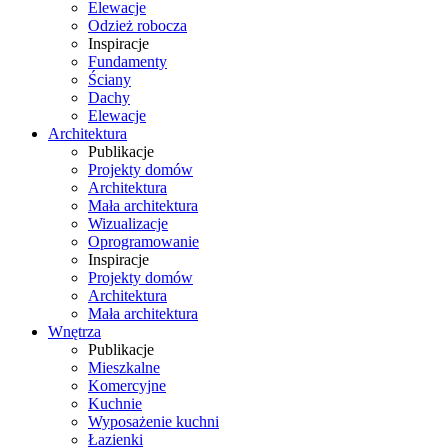
Elewacje
Odzież robocza
Inspiracje
Fundamenty
Ściany
Dachy
Elewacje
Architektura
Publikacje
Projekty domów
Architektura
Mała architektura
Wizualizacje
Oprogramowanie
Inspiracje
Projekty domów
Architektura
Mała architektura
Wnętrza
Publikacje
Mieszkalne
Komercyjne
Kuchnie
Wyposażenie kuchni
Łazienki