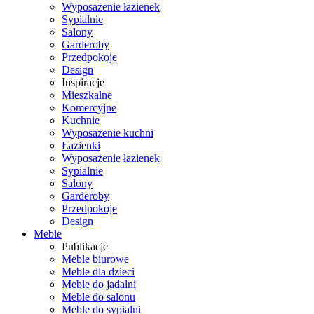
Wyposażenie łazienek
Sypialnie
Salony
Garderoby
Przedpokoje
Design
Inspiracje
Mieszkalne
Komercyjne
Kuchnie
Wyposażenie kuchni
Łazienki
Wyposażenie łazienek
Sypialnie
Salony
Garderoby
Przedpokoje
Design
Meble
Publikacje
Meble biurowe
Meble dla dzieci
Meble do jadalni
Meble do salonu
Meble do sypialni