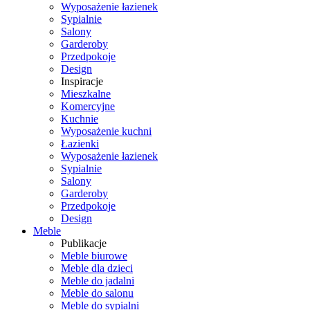
Wyposażenie łazienek
Sypialnie
Salony
Garderoby
Przedpokoje
Design
Inspiracje
Mieszkalne
Komercyjne
Kuchnie
Wyposażenie kuchni
Łazienki
Wyposażenie łazienek
Sypialnie
Salony
Garderoby
Przedpokoje
Design
Meble
Publikacje
Meble biurowe
Meble dla dzieci
Meble do jadalni
Meble do salonu
Meble do sypialni