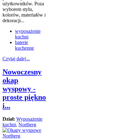
użytkowników. Poza
wyborem stylu,
kolorów, materiałów i
dekoracji...
wyposażenie
kuchni
baterie
kuchenne
Czytaj dalej...
Nowoczesny
okap
wyspowy -
proste piękno
i...
Dział:
Wyposażenie
kuchni
,
Nortberg