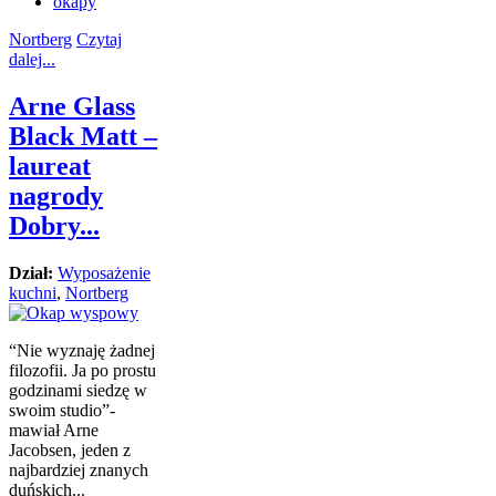
okapy
Nortberg
Czytaj
dalej...
Arne Glass
Black Matt –
laureat
nagrody
Dobry...
Dział:
Wyposażenie
kuchni
,
Nortberg
“Nie wyznaję żadnej
filozofii. Ja po prostu
godzinami siedzę w
swoim studio”-
mawiał Arne
Jacobsen, jeden z
najbardziej znanych
duńskich...