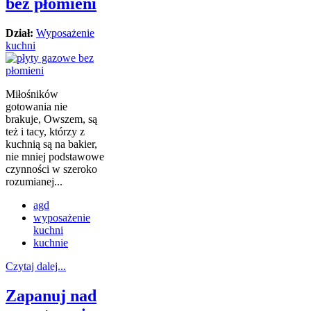
bez płomieni
Dział:
Wyposażenie
kuchni
Miłośników
gotowania nie
brakuje, Owszem, są
też i tacy, którzy z
kuchnią są na bakier,
nie mniej podstawowe
czynności w szeroko
rozumianej...
agd
wyposażenie
kuchni
kuchnie
Czytaj dalej...
Zapanuj nad