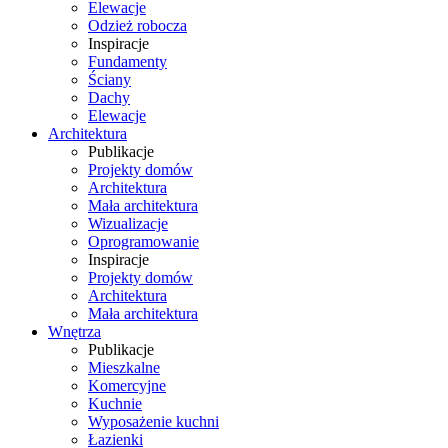
Elewacje
Odzież robocza
Inspiracje
Fundamenty
Ściany
Dachy
Elewacje
Architektura
Publikacje
Projekty domów
Architektura
Mała architektura
Wizualizacje
Oprogramowanie
Inspiracje
Projekty domów
Architektura
Mała architektura
Wnętrza
Publikacje
Mieszkalne
Komercyjne
Kuchnie
Wyposażenie kuchni
Łazienki