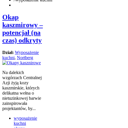
Okap
kaszmirowy –
potencjał (na
czas) odkryty
Dział:
Wyposażenie
kuchni
,
Nortberg
Na dalekich
wzgórzach Centralnej
Azji żyją kozy
kaszmirskie, których
delikatna wełna o
nietuzinkowej barwie
zainspirowała
projektantów, by...
wyposażenie
kuchni