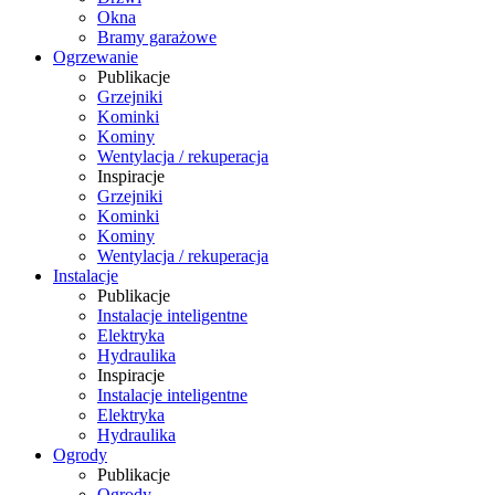
Okna
Bramy garażowe
Ogrzewanie
Publikacje
Grzejniki
Kominki
Kominy
Wentylacja / rekuperacja
Inspiracje
Grzejniki
Kominki
Kominy
Wentylacja / rekuperacja
Instalacje
Publikacje
Instalacje inteligentne
Elektryka
Hydraulika
Inspiracje
Instalacje inteligentne
Elektryka
Hydraulika
Ogrody
Publikacje
Ogrody