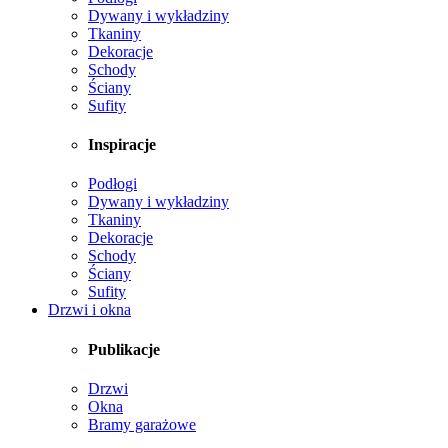
Dywany i wykładziny
Tkaniny
Dekoracje
Schody
Ściany
Sufity
Inspiracje
Podłogi
Dywany i wykładziny
Tkaniny
Dekoracje
Schody
Ściany
Sufity
Drzwi i okna
Publikacje
Drzwi
Okna
Bramy garażowe