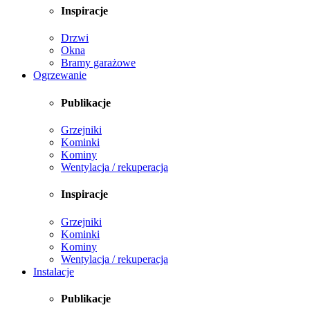
Inspiracje
Drzwi
Okna
Bramy garażowe
Ogrzewanie
Publikacje
Grzejniki
Kominki
Kominy
Wentylacja / rekuperacja
Inspiracje
Grzejniki
Kominki
Kominy
Wentylacja / rekuperacja
Instalacje
Publikacje