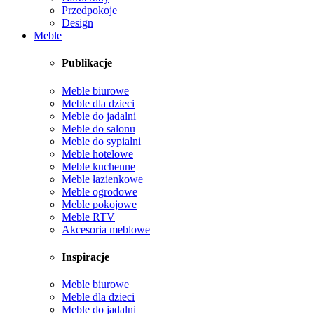
Przedpokoje
Design
Meble
Publikacje
Meble biurowe
Meble dla dzieci
Meble do jadalni
Meble do salonu
Meble do sypialni
Meble hotelowe
Meble kuchenne
Meble łazienkowe
Meble ogrodowe
Meble pokojowe
Meble RTV
Akcesoria meblowe
Inspiracje
Meble biurowe
Meble dla dzieci
Meble do jadalni