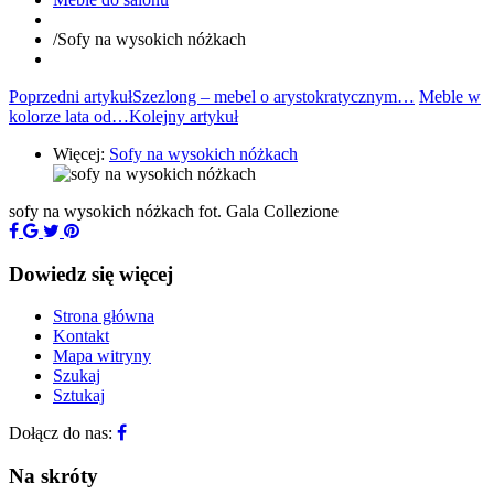
/
Sofy na wysokich nóżkach
Poprzedni artykuł
Szezlong – mebel o arystokratycznym…
Meble w
kolorze lata od…
Kolejny artykuł
Więcej:
Sofy na wysokich nóżkach
sofy na wysokich nóżkach
fot. Gala Collezione
Dowiedz się więcej
Strona główna
Kontakt
Mapa witryny
Szukaj
Sztukaj
Dołącz do nas:
Na skróty