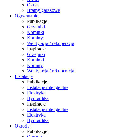
Okna
Bramy garażowe
Ogrzewanie
Publikacje
Grzejniki
Kominki
Kominy
Wentylacja / rekuperacja
Inspiracje
Grzejniki
Kominki
Kominy
Wentylacja / rekuperacja
Instalacje
Publikacje
Instalacje inteligentne
Elektryka
Hydraulika
Inspiracje
Instalacje inteligentne
Elektryka
Hydraulika
Ogrody
Publikacje
Ogrody