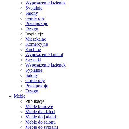
Wyposażenie łazienek
Sypialnie
Salony
Garderoby
Przedpokoje
Design
Inspiracje
Mieszkalne
Komercyjne
Kuchnie
Wyposażenie kuchni
Łazienki
Wyposażenie łazienek
Sypialnie
Salony
Garderoby
Przedpokoje
Design
Meble
Publikacje
Meble biurowe
Meble dla dzieci
Meble do jadalni
Meble do salonu
Meble do sypialni