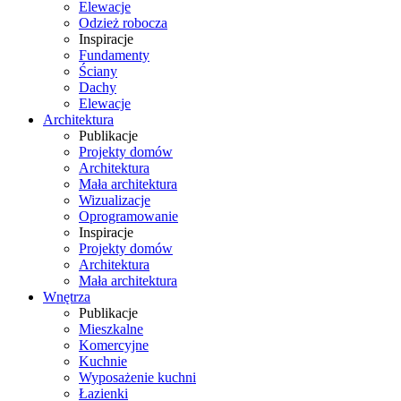
Elewacje
Odzież robocza
Inspiracje
Fundamenty
Ściany
Dachy
Elewacje
Architektura
Publikacje
Projekty domów
Architektura
Mała architektura
Wizualizacje
Oprogramowanie
Inspiracje
Projekty domów
Architektura
Mała architektura
Wnętrza
Publikacje
Mieszkalne
Komercyjne
Kuchnie
Wyposażenie kuchni
Łazienki