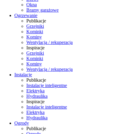
Okna
Bramy garażowe
Ogrzewanie
Publikacje
Grzejniki
Kominki
Kominy
Wentylacja / rekuperacja
Inspiracje
Grzejniki
Kominki
Kominy
Wentylacja / rekuperacja
Instalacje
Publikacje
Instalacje inteligentne
Elektryka
Hydraulika
Inspiracje
Instalacje inteligentne
Elektryka
Hydraulika
Ogrody
Publikacje
Ogrody