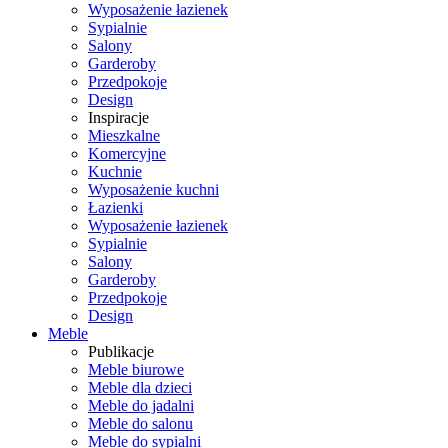
Wyposażenie łazienek
Sypialnie
Salony
Garderoby
Przedpokoje
Design
Inspiracje
Mieszkalne
Komercyjne
Kuchnie
Wyposażenie kuchni
Łazienki
Wyposażenie łazienek
Sypialnie
Salony
Garderoby
Przedpokoje
Design
Meble
Publikacje
Meble biurowe
Meble dla dzieci
Meble do jadalni
Meble do salonu
Meble do sypialni