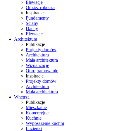
Elewacje
Odzież robocza
Inspiracje
Fundamenty
Ściany
Dachy
Elewacje
Architektura
Publikacje
Projekty domów
Architektura
Mała architektura
Wizualizacje
Oprogramowanie
Inspiracje
Projekty domów
Architektura
Mała architektura
Wnętrza
Publikacje
Mieszkalne
Komercyjne
Kuchnie
Wyposażenie kuchni
Łazienki