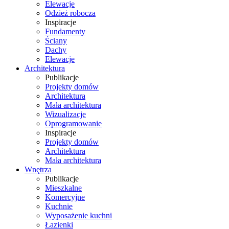
Elewacje
Odzież robocza
Inspiracje
Fundamenty
Ściany
Dachy
Elewacje
Architektura
Publikacje
Projekty domów
Architektura
Mała architektura
Wizualizacje
Oprogramowanie
Inspiracje
Projekty domów
Architektura
Mała architektura
Wnętrza
Publikacje
Mieszkalne
Komercyjne
Kuchnie
Wyposażenie kuchni
Łazienki