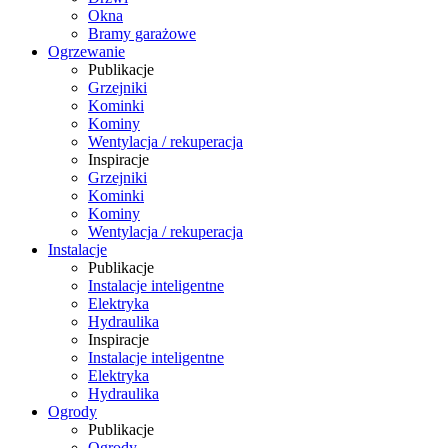
Okna
Bramy garażowe
Ogrzewanie
Publikacje
Grzejniki
Kominki
Kominy
Wentylacja / rekuperacja
Inspiracje
Grzejniki
Kominki
Kominy
Wentylacja / rekuperacja
Instalacje
Publikacje
Instalacje inteligentne
Elektryka
Hydraulika
Inspiracje
Instalacje inteligentne
Elektryka
Hydraulika
Ogrody
Publikacje
Ogrody