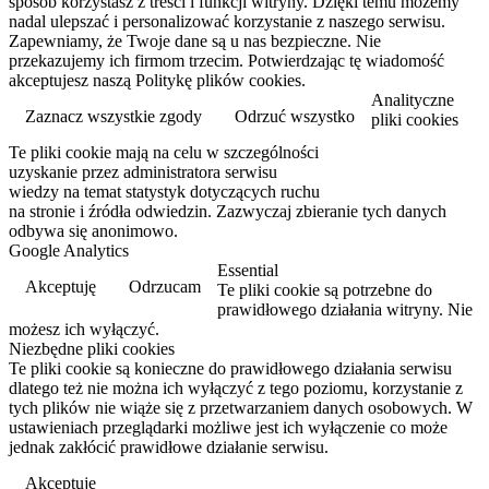
sposób korzystasz z treści i funkcji witryny. Dzięki temu możemy
nadal ulepszać i personalizować korzystanie z naszego serwisu.
Zapewniamy, że Twoje dane są u nas bezpieczne. Nie
przekazujemy ich firmom trzecim. Potwierdzając tę wiadomość
akceptujesz naszą Politykę plików cookies.
Analityczne
Zaznacz wszystkie zgody
Odrzuć wszystko
pliki cookies
Te pliki cookie mają na celu w szczególności
Przeczytaj więcej
uzyskanie przez administratora serwisu
wiedzy na temat statystyk dotyczących ruchu
na stronie i źródła odwiedzin. Zazwyczaj zbieranie tych danych
odbywa się anonimowo.
Google Analytics
Essential
Akceptuję
Odrzucam
Te pliki cookie są potrzebne do
prawidłowego działania witryny. Nie
możesz ich wyłączyć.
Niezbędne pliki cookies
Te pliki cookie są konieczne do prawidłowego działania serwisu
dlatego też nie można ich wyłączyć z tego poziomu, korzystanie z
tych plików nie wiąże się z przetwarzaniem danych osobowych. W
ustawieniach przeglądarki możliwe jest ich wyłączenie co może
jednak zakłócić prawidłowe działanie serwisu.
Akceptuję