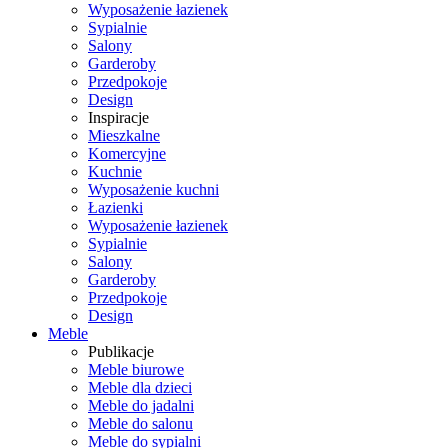
Wyposażenie łazienek
Sypialnie
Salony
Garderoby
Przedpokoje
Design
Inspiracje
Mieszkalne
Komercyjne
Kuchnie
Wyposażenie kuchni
Łazienki
Wyposażenie łazienek
Sypialnie
Salony
Garderoby
Przedpokoje
Design
Meble
Publikacje
Meble biurowe
Meble dla dzieci
Meble do jadalni
Meble do salonu
Meble do sypialni