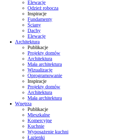
Elewacje
Odzież robocza
Inspiracje
Fundamenty
Ściany
Dachy
Elewacje
Architektura
Publikacje
Projekty domów
Architektura
Mała architektura
Wizualizacje
Oprogramowanie
Inspiracje
Projekty domów
Architektura
Mała architektura
Wnętrza
Publikacje
Mieszkalne
Komercyjne
Kuchnie
Wyposażenie kuchni
Łazienki