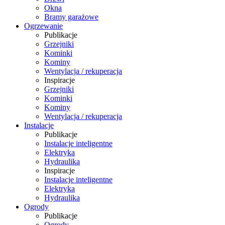
Okna
Bramy garażowe
Ogrzewanie
Publikacje
Grzejniki
Kominki
Kominy
Wentylacja / rekuperacja
Inspiracje
Grzejniki
Kominki
Kominy
Wentylacja / rekuperacja
Instalacje
Publikacje
Instalacje inteligentne
Elektryka
Hydraulika
Inspiracje
Instalacje inteligentne
Elektryka
Hydraulika
Ogrody
Publikacje
Ogrody