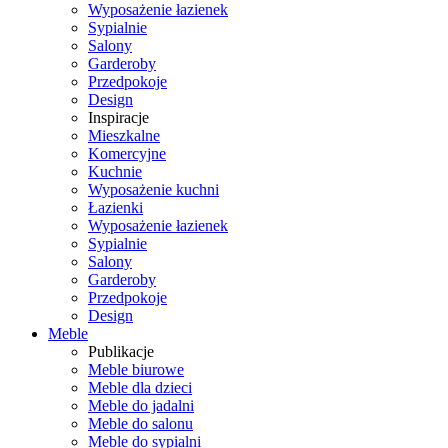
Wyposażenie łazienek
Sypialnie
Salony
Garderoby
Przedpokoje
Design
Inspiracje
Mieszkalne
Komercyjne
Kuchnie
Wyposażenie kuchni
Łazienki
Wyposażenie łazienek
Sypialnie
Salony
Garderoby
Przedpokoje
Design
Meble
Publikacje
Meble biurowe
Meble dla dzieci
Meble do jadalni
Meble do salonu
Meble do sypialni