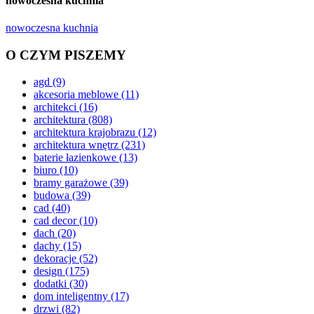
nowoczesna kuchnia
nowoczesna kuchnia
O CZYM PISZEMY
agd
(9)
akcesoria meblowe
(11)
architekci
(16)
architektura
(808)
architektura krajobrazu
(12)
architektura wnętrz
(231)
baterie łazienkowe
(13)
biuro
(10)
bramy garażowe
(39)
budowa
(39)
cad
(40)
cad decor
(10)
dach
(20)
dachy
(15)
dekoracje
(52)
design
(175)
dodatki
(30)
dom inteligentny
(17)
drzwi
(82)