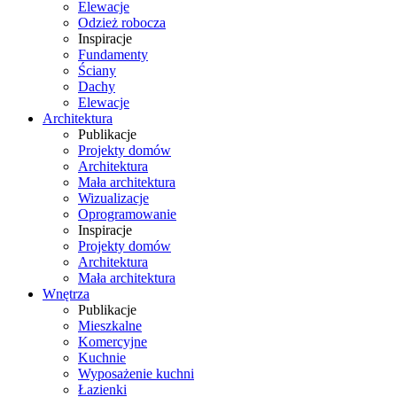
Elewacje
Odzież robocza
Inspiracje
Fundamenty
Ściany
Dachy
Elewacje
Architektura
Publikacje
Projekty domów
Architektura
Mała architektura
Wizualizacje
Oprogramowanie
Inspiracje
Projekty domów
Architektura
Mała architektura
Wnętrza
Publikacje
Mieszkalne
Komercyjne
Kuchnie
Wyposażenie kuchni
Łazienki