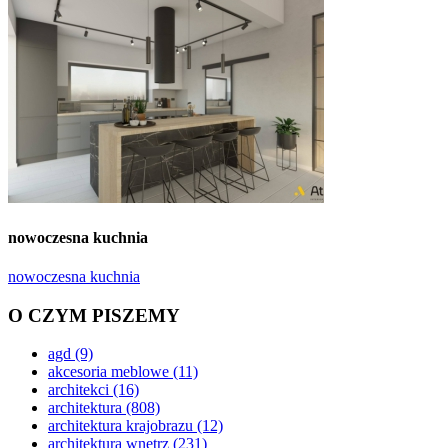
nowoczesna kuchnia
nowoczesna kuchnia
O CZYM PISZEMY
agd
(9)
akcesoria meblowe
(11)
architekci
(16)
architektura
(808)
architektura krajobrazu
(12)
architektura wnętrz
(231)