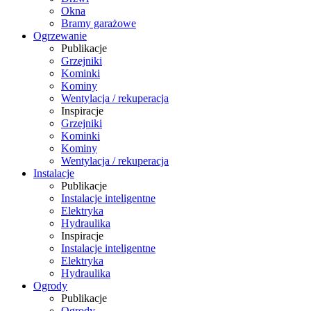
Okna
Bramy garażowe
Ogrzewanie
Publikacje
Grzejniki
Kominki
Kominy
Wentylacja / rekuperacja
Inspiracje
Grzejniki
Kominki
Kominy
Wentylacja / rekuperacja
Instalacje
Publikacje
Instalacje inteligentne
Elektryka
Hydraulika
Inspiracje
Instalacje inteligentne
Elektryka
Hydraulika
Ogrody
Publikacje
Ogrody