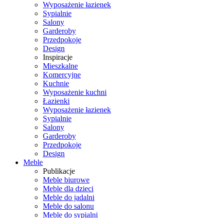
Wyposażenie łazienek
Sypialnie
Salony
Garderoby
Przedpokoje
Design
Inspiracje
Mieszkalne
Komercyjne
Kuchnie
Wyposażenie kuchni
Łazienki
Wyposażenie łazienek
Sypialnie
Salony
Garderoby
Przedpokoje
Design
Meble
Publikacje
Meble biurowe
Meble dla dzieci
Meble do jadalni
Meble do salonu
Meble do sypialni