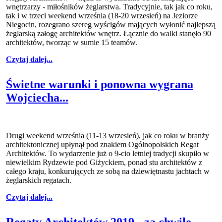
wnętrzarzy - miłośników żeglarstwa. Tradycyjnie, tak jak co roku,
tak i w trzeci weekend września (18-20 wrzesień) na Jeziorze
Niegocin, rozegrano szereg wyścigów mających wyłonić najlepszą
żeglarską załogę architektów wnętrz. Łącznie do walki stanęło 90
architektów, tworząc w sumie 15 teamów.
Czytaj dalej...
Świetne warunki i ponowna wygrana
Wojciecha...
Drugi weekend września (11-13 wrzesień), jak co roku w branży
architektonicznej upłynął pod znakiem Ogólnopolskich Regat
Architektów. To wydarzenie już o 9-cio letniej tradycji skupiło w
niewielkim Rydzewie pod Giżyckiem, ponad stu architektów z
całego kraju, konkurujących ze sobą na dziewiętnastu jachtach w
żeglarskich regatach.
Czytaj dalej...
Regaty Architektów 2019 - za chwilę