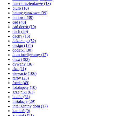
baterie łazienkowe
(13)
biuro
(10)
bramy garażowe
(39)
budowa
(39)
cad
(40)
cad decor
(10)
dach
(20)
dachy
(15)
dekoracje
(52)
design
(175)
dodatki
(30)
dom inteligentny
(17)
drzwi
(82)
dywany
(36)
eko
(11)
elewacje
(106)
farby
(23)
fotele
(49)
fototapety
(10)
grzejniki
(61)
hotele
(31)
instalacje
(29)
inteligentny dom
(17)
kamień
(9)
kominki
(51)