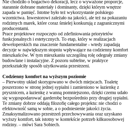
Nie chodziło o bogactwo dekoracji, lecz o wyważone proporcje,
starannie dobrane materiały i dominanty, dzięki którym wnętrze
zapada w pamięć. Istotne było też wykorzystanie polskiego
wzornictwa. Inwestorowi zależało na jakości, ale też na pokazaniu
rodzimych marek, które coraz śmielej konkurują z zagranicznymi
producentami.
Prace projektowe rozpoczęto od zdefiniowania priorytetów
funkcjonalnych i estetycznych. To etap, który w realizacjach
deweloperskich ma znaczenie fundamentalne - wtedy zapadają
decyzje w największym stopniu wpływające na codzienny komfort
mieszkańców. W tym mieszkaniu szczególną rolę odegrały zmiany
budowlane i instalacyjne. Z pozoru subtelne, w praktyce
przekształciły sposób użytkowania przestrzeni.
Codzienny komfort na wyższym poziomie
– Pierwotny układ skorygowano w dwóch miejscach. Toaletę
poszerzono w stronę jednej sypialni i zamieniono w łazienkę z
prysznicem, a łazienkę z wanną pomniejszono, dzięki czemu udało
się wygospodarować garderobę bezpośrednio przy drugiej sypialni.
Te zmiany dobrze oddają filozofię całego projektu: nie chodzi o
efektowność samą w sobie, a o podniesienie jakości życia.
Zmaksymalizowano przestrzeń przechowywania oraz uzyskano
wyższy komfort, tak istotny w kontekście potrzeb kilkuosobowej
rodziny. – mówi Sara Sobiech.