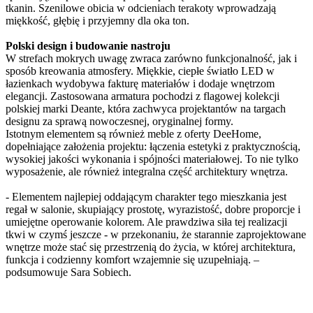
tkanin. Szenilowe obicia w odcieniach terakoty wprowadzają
miękkość, głębię i przyjemny dla oka ton.
Polski design i budowanie nastroju
W strefach mokrych uwagę zwraca zarówno funkcjonalność, jak i
sposób kreowania atmosfery. Miękkie, ciepłe światło LED w
łazienkach wydobywa fakturę materiałów i dodaje wnętrzom
elegancji. Zastosowana armatura pochodzi z flagowej kolekcji
polskiej marki Deante, która zachwyca projektantów na targach
designu za sprawą nowoczesnej, oryginalnej formy.
Istotnym elementem są również meble z oferty DeeHome,
dopełniające założenia projektu: łączenia estetyki z praktycznością,
wysokiej jakości wykonania i spójności materiałowej. To nie tylko
wyposażenie, ale również integralna część architektury wnętrza.
- Elementem najlepiej oddającym charakter tego mieszkania jest
regał w salonie, skupiający prostotę, wyrazistość, dobre proporcje i
umiejętne operowanie kolorem. Ale prawdziwa siła tej realizacji
tkwi w czymś jeszcze - w przekonaniu, że starannie zaprojektowane
wnętrze może stać się przestrzenią do życia, w której architektura,
funkcja i codzienny komfort wzajemnie się uzupełniają. –
podsumowuje Sara Sobiech.