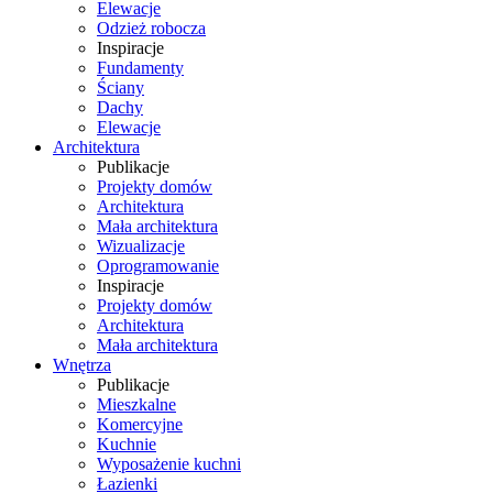
Elewacje
Odzież robocza
Inspiracje
Fundamenty
Ściany
Dachy
Elewacje
Architektura
Publikacje
Projekty domów
Architektura
Mała architektura
Wizualizacje
Oprogramowanie
Inspiracje
Projekty domów
Architektura
Mała architektura
Wnętrza
Publikacje
Mieszkalne
Komercyjne
Kuchnie
Wyposażenie kuchni
Łazienki