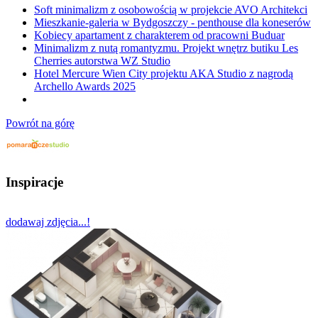
Soft minimalizm z osobowością w projekcie AVO Architekci
Mieszkanie-galeria w Bydgoszczy - penthouse dla koneserów
Kobiecy apartament z charakterem od pracowni Buduar
Minimalizm z nutą romantyzmu. Projekt wnętrz butiku Les
Cherries autorstwa WZ Studio
Hotel Mercure Wien City projektu AKA Studio z nagrodą
Archello Awards 2025
Powrót na górę
Inspiracje
dodawaj zdjęcia...!