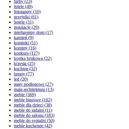
farby
(23)
fotele
(49)
fototapety
(10)
grzejniki
(61)
hotele
(31)
instalacje
(29)
inteligentny dom
(17)
kamień
(9)
kominki
(51)
kominy
(16)
konkurs
(127)
kostka brukowa
(22)
krzesła
(25)
kuchnie
(32)
lampy
(77)
led
(20)
maty podłogowe
(27)
mała architektura
(13)
meble
(369)
meble biurowe
(162)
meble dla dzieci
(38)
meble do jadalni
(11)
meble do salonu
(183)
meble do sypialni
(50)
meble kuchenne
(42)