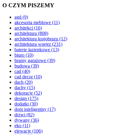
O CZYM PISZEMY
agd
(9)
akcesoria meblowe
(11)
architekci
(16)
architektura
(808)
architektura krajobrazu
(12)
architektura wnętrz
(231)
baterie łazienkowe
(13)
biuro
(10)
bramy garażowe
(39)
budowa
(39)
cad
(40)
cad decor
(10)
dach
(20)
dachy
(15)
dekoracje
(52)
design
(175)
dodatki
(30)
dom inteligentny
(17)
drzwi
(82)
dywany
(36)
eko
(11)
elewacje
(106)