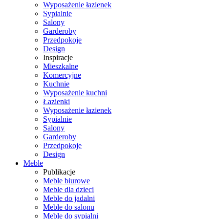
Wyposażenie łazienek
Sypialnie
Salony
Garderoby
Przedpokoje
Design
Inspiracje
Mieszkalne
Komercyjne
Kuchnie
Wyposażenie kuchni
Łazienki
Wyposażenie łazienek
Sypialnie
Salony
Garderoby
Przedpokoje
Design
Meble
Publikacje
Meble biurowe
Meble dla dzieci
Meble do jadalni
Meble do salonu
Meble do sypialni