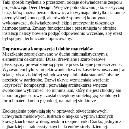
Taki sposób myślenia o przestrzeni oddaje doświadczenie zespołu
projektowego Deer Design. Wnętrze potraktowano jako elastyczną
bazę, którą można personalizować, a to wymaga nie tylko starannie
przemyślanej koncepcji, ale również sprawnej koordynacji
wykonawczej, doświadczonych ekip i precyzyjnie ułożonego
harmonogramu. Zmiany funkcjonalne i przesunięcia w obrębie
instalacji należy bowiem podjąć odpowiednio wcześnie, aby efekt
był spójny i technicznie dopracowany.
Dopracowana kompozycja i dobór materiałów
Mieszkanie zaprojektowano w duchu minimalistycznym z
elementami dekometrii. Duże, drewniane i szaro-beżowe
płaszczyzny prowadzone są płynnie przez kolejne pomieszczenia.
Wyzwaniem było zaprojektowanie drzwi w kasecie wpuszczanej w
ścianę, vis a vis której zabudowa sypialni miała stanowić płynne
przejście w garderobę. Drzwi ukryte wzmacniają wrażenie
„czystości” kompozycji i pozwalają architekturze wnętrza
swobodnie wybrzmieć. To minimalizm, który nie jest chłodny ani
laboratoryjnie surowy - został ocieplony subtelną grą zaoblonych
form i materiałami o głębokiej, naturalnej strukturze.
Zaokrąglenia pojawiają się w oprawach oświetleniowych,
uchwytach meblowych, lustrach o miękko wyprowadzonych
krawędziach oraz w designerskim okapie marki Ciarko, jednym z
najbardziej charakterystycznych akcentów strefy dziennej.