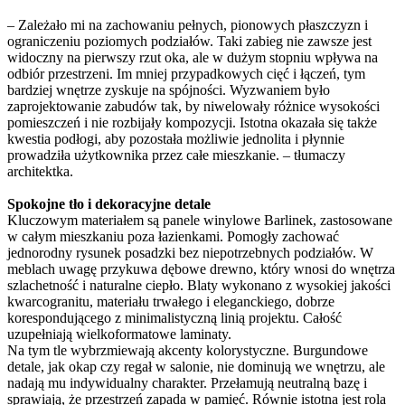
– Zależało mi na zachowaniu pełnych, pionowych płaszczyzn i
ograniczeniu poziomych podziałów. Taki zabieg nie zawsze jest
widoczny na pierwszy rzut oka, ale w dużym stopniu wpływa na
odbiór przestrzeni. Im mniej przypadkowych cięć i łączeń, tym
bardziej wnętrze zyskuje na spójności. Wyzwaniem było
zaprojektowanie zabudów tak, by niwelowały różnice wysokości
pomieszczeń i nie rozbijały kompozycji. Istotna okazała się także
kwestia podłogi, aby pozostała możliwie jednolita i płynnie
prowadziła użytkownika przez całe mieszkanie. – tłumaczy
architektka.
Spokojne tło i dekoracyjne detale
Kluczowym materiałem są panele winylowe Barlinek, zastosowane
w całym mieszkaniu poza łazienkami. Pomogły zachować
jednorodny rysunek posadzki bez niepotrzebnych podziałów. W
meblach uwagę przykuwa dębowe drewno, który wnosi do wnętrza
szlachetność i naturalne ciepło. Blaty wykonano z wysokiej jakości
kwarcogranitu, materiału trwałego i eleganckiego, dobrze
korespondującego z minimalistyczną linią projektu. Całość
uzupełniają wielkoformatowe laminaty.
Na tym tle wybrzmiewają akcenty kolorystyczne. Burgundowe
detale, jak okap czy regał w salonie, nie dominują we wnętrzu, ale
nadają mu indywidualny charakter. Przełamują neutralną bazę i
sprawiają, że przestrzeń zapada w pamięć. Równie istotna jest rola