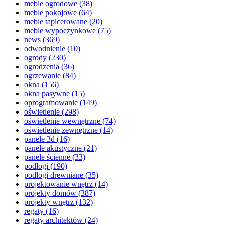
meble ogrodowe
(38)
meble pokojowe
(64)
meble tapicerowane
(20)
meble wypoczynkowe
(75)
news
(369)
odwodnienie
(10)
ogrody
(230)
ogrodzenia
(36)
ogrzewanie
(84)
okna
(156)
okna pasywne
(15)
oprogramowanie
(149)
oświetlenie
(298)
oświetlenie wewnętrzne
(74)
oświetlenie zewnętrzne
(14)
panele 3d
(16)
panele akustyczne
(21)
panele ścienne
(33)
podłogi
(190)
podłogi drewniane
(35)
projektowanie wnętrz
(14)
projekty domów
(387)
projekty wnętrz
(132)
regaty
(16)
regaty architektów
(24)