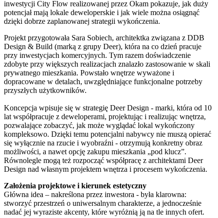
inwestycji City Flow realizowanej przez Okam pokazuje, jak duży
potencjał mają lokale deweloperskie i jak wiele można osiągnąć
dzięki dobrze zaplanowanej strategii wykończenia.
Projekt przygotowała Sara Sobiech, architektka związana z DDB
Design & Build (marką z grupy Deer), która na co dzień pracuje
przy inwestycjach komercyjnych. Tym razem doświadczenie
zdobyte przy większych realizacjach znalazło zastosowanie w skali
prywatnego mieszkania. Powstało wnętrze wyważone i
dopracowane w detalach, uwzględniające funkcjonalne potrzeby
przyszłych użytkowników.
Koncepcja wpisuje się w strategię Deer Design - marki, która od 10
lat współpracuje z deweloperami, projektując i realizując wnętrza,
pozwalające zobaczyć, jak może wyglądać lokal wykończony
kompleksowo. Dzięki temu potencjalni nabywcy nie muszą opierać
się wyłącznie na rzucie i wyobraźni - otrzymują konkretny obraz
możliwości, a nawet opcję zakupu mieszkania „pod klucz”.
Równolegle mogą też rozpocząć współpracę z architektami Deer
Design nad własnym projektem wnętrza i procesem wykończenia.
Założenia projektowe i kierunek estetyczny
Główna idea – nakreślona przez inwestora - była klarowna:
stworzyć przestrzeń o uniwersalnym charakterze, a jednocześnie
nadać jej wyraziste akcenty, które wyróżnią ją na tle innych ofert.