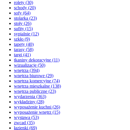
rolety
(30)
schody
(20)
sofy
(64)
stolarka
(23)
stoły
(26)
sufity
(15)
sypialnie
(12)
szkło
(9)
tapety
(40)
tarasy
(58)
targi
(41)
tkaniny dekoracyjne
(11)
wizualizacje
(50)
wnętrza
(394)
wnętrza biurowe
(29)
wnętrza komercyjne
(74)
wnętrza mieszkalne
(138)
wnętrza publiczne
(23)
wydarzenia
(363)
wykładziny
(28)
wyposażenie kuchni
(26)
wyposażenie wnętrz
(15)
wystawa
(53)
zwcad
(35)
łazienki
(69)