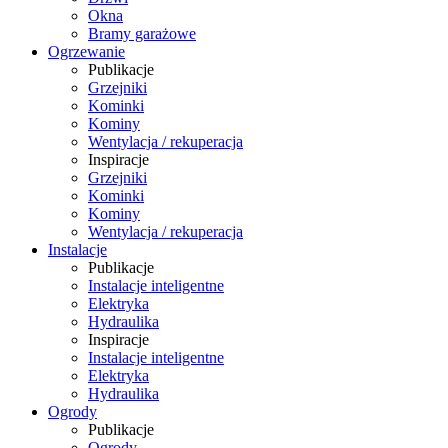
Okna
Bramy garażowe
Ogrzewanie
Publikacje
Grzejniki
Kominki
Kominy
Wentylacja / rekuperacja
Inspiracje
Grzejniki
Kominki
Kominy
Wentylacja / rekuperacja
Instalacje
Publikacje
Instalacje inteligentne
Elektryka
Hydraulika
Inspiracje
Instalacje inteligentne
Elektryka
Hydraulika
Ogrody
Publikacje
Ogrody