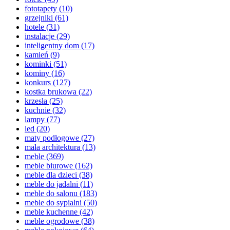
fototapety
(10)
grzejniki
(61)
hotele
(31)
instalacje
(29)
inteligentny dom
(17)
kamień
(9)
kominki
(51)
kominy
(16)
konkurs
(127)
kostka brukowa
(22)
krzesła
(25)
kuchnie
(32)
lampy
(77)
led
(20)
maty podłogowe
(27)
mała architektura
(13)
meble
(369)
meble biurowe
(162)
meble dla dzieci
(38)
meble do jadalni
(11)
meble do salonu
(183)
meble do sypialni
(50)
meble kuchenne
(42)
meble ogrodowe
(38)