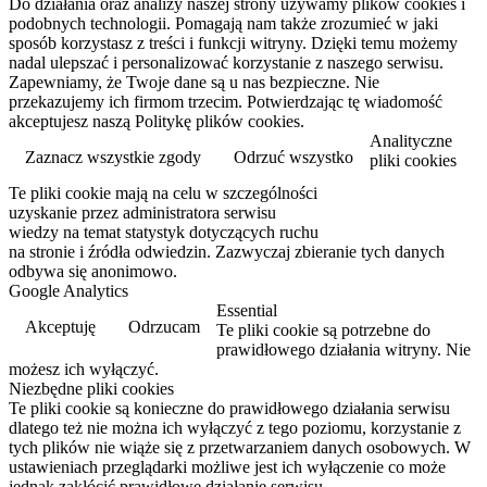
Do działania oraz analizy naszej strony używamy plików cookies i
podobnych technologii. Pomagają nam także zrozumieć w jaki
sposób korzystasz z treści i funkcji witryny. Dzięki temu możemy
nadal ulepszać i personalizować korzystanie z naszego serwisu.
Zapewniamy, że Twoje dane są u nas bezpieczne. Nie
przekazujemy ich firmom trzecim. Potwierdzając tę wiadomość
akceptujesz naszą Politykę plików cookies.
Analityczne
Zaznacz wszystkie zgody
Odrzuć wszystko
pliki cookies
Te pliki cookie mają na celu w szczególności
Przeczytaj więcej
uzyskanie przez administratora serwisu
wiedzy na temat statystyk dotyczących ruchu
na stronie i źródła odwiedzin. Zazwyczaj zbieranie tych danych
odbywa się anonimowo.
Google Analytics
Essential
Akceptuję
Odrzucam
Te pliki cookie są potrzebne do
prawidłowego działania witryny. Nie
możesz ich wyłączyć.
Niezbędne pliki cookies
Te pliki cookie są konieczne do prawidłowego działania serwisu
dlatego też nie można ich wyłączyć z tego poziomu, korzystanie z
tych plików nie wiąże się z przetwarzaniem danych osobowych. W
ustawieniach przeglądarki możliwe jest ich wyłączenie co może
jednak zakłócić prawidłowe działanie serwisu.