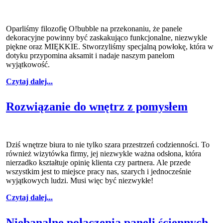
Oparliśmy filozofię O!bubble na przekonaniu, że panele
dekoracyjne powinny być zaskakująco funkcjonalne, niezwykle
piękne oraz MIĘKKIE. Stworzyliśmy specjalną powłokę, która w
dotyku przypomina aksamit i nadaje naszym panelom
wyjątkowość.
Czytaj dalej...
Rozwiązanie do wnętrz z pomysłem
Dziś wnętrze biura to nie tylko szara przestrzeń codzienności. To
również wizytówka firmy, jej niezwykle ważna odsłona, która
nierzadko kształtuje opinię klienta czy partnera. Ale przede
wszystkim jest to miejsce pracy nas, szarych i jednocześnie
wyjątkowych ludzi. Musi więc być niezwykłe!
Czytaj dalej...
Niebanalne połączenia paneli ściennych