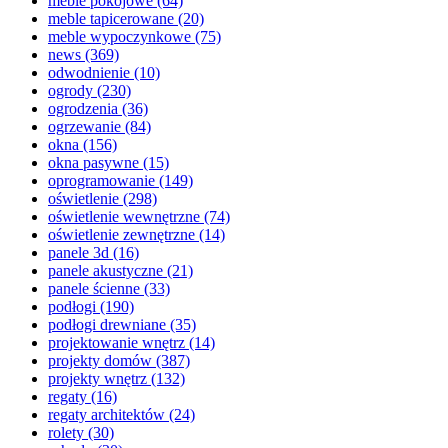
meble pokojowe
(64)
meble tapicerowane
(20)
meble wypoczynkowe
(75)
news
(369)
odwodnienie
(10)
ogrody
(230)
ogrodzenia
(36)
ogrzewanie
(84)
okna
(156)
okna pasywne
(15)
oprogramowanie
(149)
oświetlenie
(298)
oświetlenie wewnętrzne
(74)
oświetlenie zewnętrzne
(14)
panele 3d
(16)
panele akustyczne
(21)
panele ścienne
(33)
podłogi
(190)
podłogi drewniane
(35)
projektowanie wnętrz
(14)
projekty domów
(387)
projekty wnętrz
(132)
regaty
(16)
regaty architektów
(24)
rolety
(30)