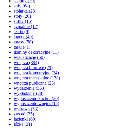
schody
(20)
sofy
(64)
stolarka
(23)
stoły
(26)
sufity
(15)
sypialnie
(12)
szkło
(9)
tapety
(40)
tarasy
(58)
targi
(41)
tkaniny dekoracyjne
(11)
wizualizacje
(50)
wnętrza
(394)
wnętrza biurowe
(29)
wnętrza komercyjne
(74)
wnętrza mieszkalne
(138)
wnętrza publiczne
(23)
wydarzenia
(363)
wykładziny
(28)
wyposażenie kuchni
(26)
wyposażenie wnętrz
(15)
wystawa
(53)
zwcad
(35)
łazienki
(69)
łóżka
(31)