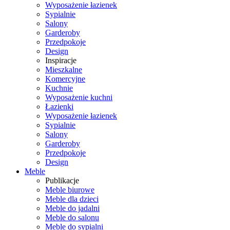
Wyposażenie łazienek
Sypialnie
Salony
Garderoby
Przedpokoje
Design
Inspiracje
Mieszkalne
Komercyjne
Kuchnie
Wyposażenie kuchni
Łazienki
Wyposażenie łazienek
Sypialnie
Salony
Garderoby
Przedpokoje
Design
Meble
Publikacje
Meble biurowe
Meble dla dzieci
Meble do jadalni
Meble do salonu
Meble do sypialni