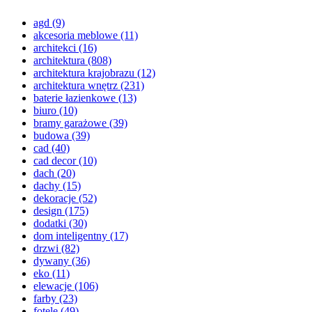
agd
(9)
akcesoria meblowe
(11)
architekci
(16)
architektura
(808)
architektura krajobrazu
(12)
architektura wnętrz
(231)
baterie łazienkowe
(13)
biuro
(10)
bramy garażowe
(39)
budowa
(39)
cad
(40)
cad decor
(10)
dach
(20)
dachy
(15)
dekoracje
(52)
design
(175)
dodatki
(30)
dom inteligentny
(17)
drzwi
(82)
dywany
(36)
eko
(11)
elewacje
(106)
farby
(23)
fotele
(49)