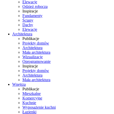
Elewacje
Odzież robocza
Inspiracje
Fundamenty
Ściany
Dachy
Elewacje
Architektura
Publikacje
Projekty domów
Architektura
Mała architektura
Wizualizacje
Oprogramowanie
Inspiracje
Projekty domów
Architektura
Mała architektura
Wnętrza
Publikacje
Mieszkalne
Komercyjne
Kuchnie
Wyposażenie kuchni
Łazienki