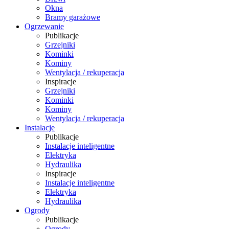
Okna
Bramy garażowe
Ogrzewanie
Publikacje
Grzejniki
Kominki
Kominy
Wentylacja / rekuperacja
Inspiracje
Grzejniki
Kominki
Kominy
Wentylacja / rekuperacja
Instalacje
Publikacje
Instalacje inteligentne
Elektryka
Hydraulika
Inspiracje
Instalacje inteligentne
Elektryka
Hydraulika
Ogrody
Publikacje
Ogrody