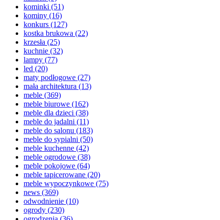
kominki
(51)
kominy
(16)
konkurs
(127)
kostka brukowa
(22)
krzesła
(25)
kuchnie
(32)
lampy
(77)
led
(20)
maty podłogowe
(27)
mała architektura
(13)
meble
(369)
meble biurowe
(162)
meble dla dzieci
(38)
meble do jadalni
(11)
meble do salonu
(183)
meble do sypialni
(50)
meble kuchenne
(42)
meble ogrodowe
(38)
meble pokojowe
(64)
meble tapicerowane
(20)
meble wypoczynkowe
(75)
news
(369)
odwodnienie
(10)
ogrody
(230)
ogrodzenia
(36)