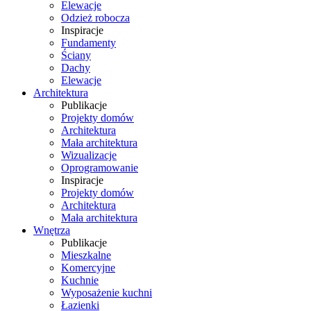
Elewacje
Odzież robocza
Inspiracje
Fundamenty
Ściany
Dachy
Elewacje
Architektura
Publikacje
Projekty domów
Architektura
Mała architektura
Wizualizacje
Oprogramowanie
Inspiracje
Projekty domów
Architektura
Mała architektura
Wnętrza
Publikacje
Mieszkalne
Komercyjne
Kuchnie
Wyposażenie kuchni
Łazienki