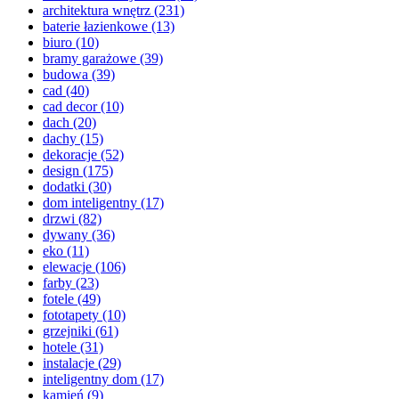
architektura wnętrz
(231)
baterie łazienkowe
(13)
biuro
(10)
bramy garażowe
(39)
budowa
(39)
cad
(40)
cad decor
(10)
dach
(20)
dachy
(15)
dekoracje
(52)
design
(175)
dodatki
(30)
dom inteligentny
(17)
drzwi
(82)
dywany
(36)
eko
(11)
elewacje
(106)
farby
(23)
fotele
(49)
fototapety
(10)
grzejniki
(61)
hotele
(31)
instalacje
(29)
inteligentny dom
(17)
kamień
(9)