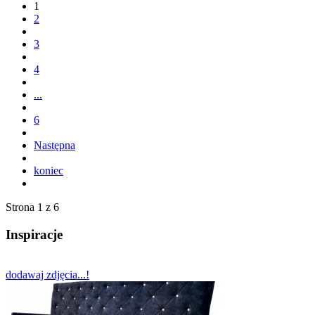
1
2
3
4
...
6
Następna
koniec
Strona 1 z 6
Inspiracje
dodawaj zdjęcia...!