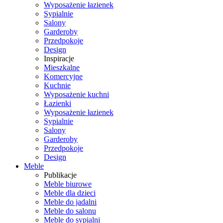
Wyposażenie łazienek
Sypialnie
Salony
Garderoby
Przedpokoje
Design
Inspiracje
Mieszkalne
Komercyjne
Kuchnie
Wyposażenie kuchni
Łazienki
Wyposażenie łazienek
Sypialnie
Salony
Garderoby
Przedpokoje
Design
Meble
Publikacje
Meble biurowe
Meble dla dzieci
Meble do jadalni
Meble do salonu
Meble do sypialni