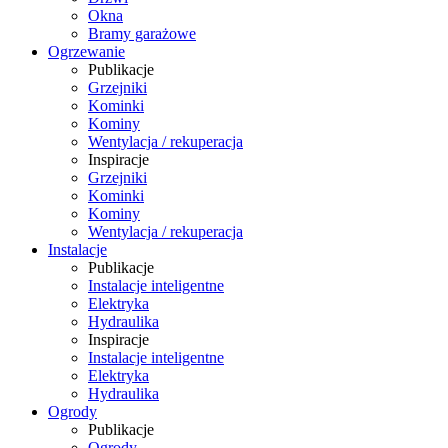
Okna
Bramy garażowe
Ogrzewanie
Publikacje
Grzejniki
Kominki
Kominy
Wentylacja / rekuperacja
Inspiracje
Grzejniki
Kominki
Kominy
Wentylacja / rekuperacja
Instalacje
Publikacje
Instalacje inteligentne
Elektryka
Hydraulika
Inspiracje
Instalacje inteligentne
Elektryka
Hydraulika
Ogrody
Publikacje
Ogrody