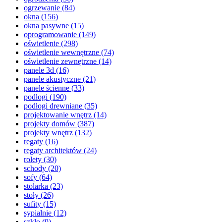
ogrzewanie
(84)
okna
(156)
okna pasywne
(15)
oprogramowanie
(149)
oświetlenie
(298)
oświetlenie wewnętrzne
(74)
oświetlenie zewnętrzne
(14)
panele 3d
(16)
panele akustyczne
(21)
panele ścienne
(33)
podłogi
(190)
podłogi drewniane
(35)
projektowanie wnętrz
(14)
projekty domów
(387)
projekty wnętrz
(132)
regaty
(16)
regaty architektów
(24)
rolety
(30)
schody
(20)
sofy
(64)
stolarka
(23)
stoły
(26)
sufity
(15)
sypialnie
(12)
szkło
(9)