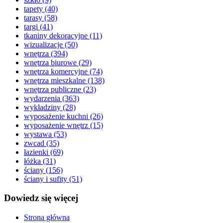
tapety
(40)
tarasy
(58)
targi
(41)
tkaniny dekoracyjne
(11)
wizualizacje
(50)
wnętrza
(394)
wnętrza biurowe
(29)
wnętrza komercyjne
(74)
wnętrza mieszkalne
(138)
wnętrza publiczne
(23)
wydarzenia
(363)
wykładziny
(28)
wyposażenie kuchni
(26)
wyposażenie wnętrz
(15)
wystawa
(53)
zwcad
(35)
łazienki
(69)
łóżka
(31)
ściany
(156)
ściany i sufity
(51)
Dowiedz się więcej
Strona główna