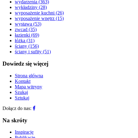
wydarzenia
(363)
wykładziny
(28)
wyposażenie kuchni
(26)
wyposażenie wnętrz
(15)
wystawa
(53)
zwcad
(35)
łazienki
(69)
łóżka
(31)
ściany
(156)
ściany i sufity
(51)
Dowiedz się więcej
Strona główna
Kontakt
Mapa witryny
Szukaj
Sztukaj
Dołącz do nas:
Na skróty
Inspiracje
Publikacje