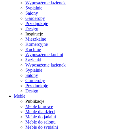
Wyposażenie łazienek
Sypialnie
Salony
Garderoby
Przedpokoje
Design
Inspiracje
Mieszkalne
Komercyjne
Kuchnie
Wyposażenie kuchni
Łazienki
Wyposażenie łazienek
Sypialnie
Salony
Garderoby
Przedpokoje
Design
Meble
Publikacje
Meble biurowe
Meble dla dzieci
Meble do jadalni
Meble do salonu
Meble do sypialni