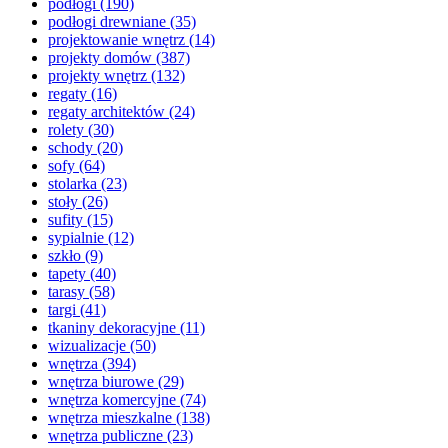
podłogi
(190)
podłogi drewniane
(35)
projektowanie wnętrz
(14)
projekty domów
(387)
projekty wnętrz
(132)
regaty
(16)
regaty architektów
(24)
rolety
(30)
schody
(20)
sofy
(64)
stolarka
(23)
stoły
(26)
sufity
(15)
sypialnie
(12)
szkło
(9)
tapety
(40)
tarasy
(58)
targi
(41)
tkaniny dekoracyjne
(11)
wizualizacje
(50)
wnętrza
(394)
wnętrza biurowe
(29)
wnętrza komercyjne
(74)
wnętrza mieszkalne
(138)
wnętrza publiczne
(23)