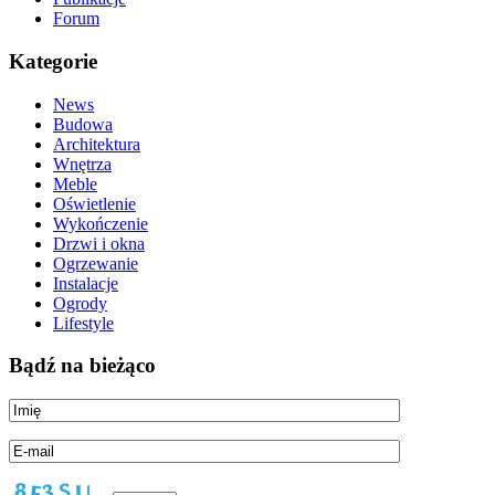
Forum
Kategorie
News
Budowa
Architektura
Wnętrza
Meble
Oświetlenie
Wykończenie
Drzwi i okna
Ogrzewanie
Instalacje
Ogrody
Lifestyle
Bądź na bieżąco