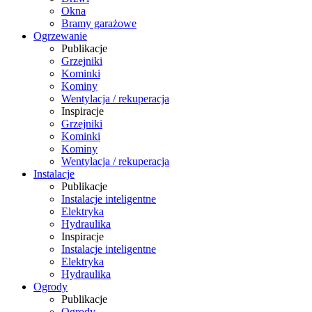
Okna
Bramy garażowe
Ogrzewanie
Publikacje
Grzejniki
Kominki
Kominy
Wentylacja / rekuperacja
Inspiracje
Grzejniki
Kominki
Kominy
Wentylacja / rekuperacja
Instalacje
Publikacje
Instalacje inteligentne
Elektryka
Hydraulika
Inspiracje
Instalacje inteligentne
Elektryka
Hydraulika
Ogrody
Publikacje
Ogrody