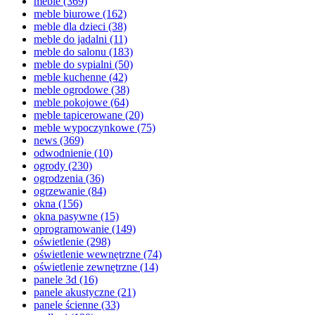
meble
(369)
meble biurowe
(162)
meble dla dzieci
(38)
meble do jadalni
(11)
meble do salonu
(183)
meble do sypialni
(50)
meble kuchenne
(42)
meble ogrodowe
(38)
meble pokojowe
(64)
meble tapicerowane
(20)
meble wypoczynkowe
(75)
news
(369)
odwodnienie
(10)
ogrody
(230)
ogrodzenia
(36)
ogrzewanie
(84)
okna
(156)
okna pasywne
(15)
oprogramowanie
(149)
oświetlenie
(298)
oświetlenie wewnętrzne
(74)
oświetlenie zewnętrzne
(14)
panele 3d
(16)
panele akustyczne
(21)
panele ścienne
(33)