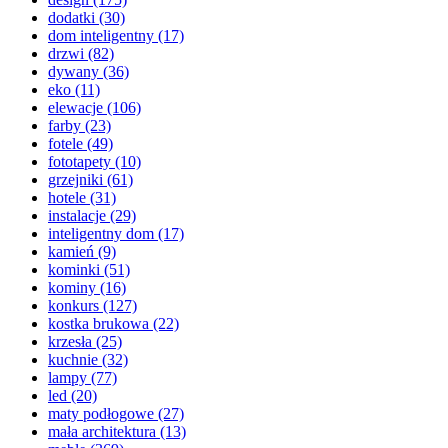
dodatki
(30)
dom inteligentny
(17)
drzwi
(82)
dywany
(36)
eko
(11)
elewacje
(106)
farby
(23)
fotele
(49)
fototapety
(10)
grzejniki
(61)
hotele
(31)
instalacje
(29)
inteligentny dom
(17)
kamień
(9)
kominki
(51)
kominy
(16)
konkurs
(127)
kostka brukowa
(22)
krzesła
(25)
kuchnie
(32)
lampy
(77)
led
(20)
maty podłogowe
(27)
mała architektura
(13)