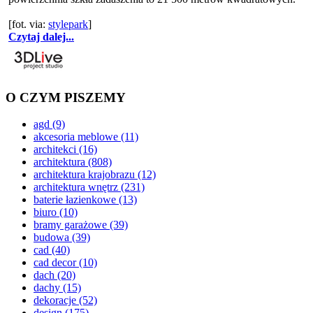
[fot. via:
stylepark
]
Czytaj dalej...
O CZYM PISZEMY
agd
(9)
akcesoria meblowe
(11)
architekci
(16)
architektura
(808)
architektura krajobrazu
(12)
architektura wnętrz
(231)
baterie łazienkowe
(13)
biuro
(10)
bramy garażowe
(39)
budowa
(39)
cad
(40)
cad decor
(10)
dach
(20)
dachy
(15)
dekoracje
(52)
design
(175)