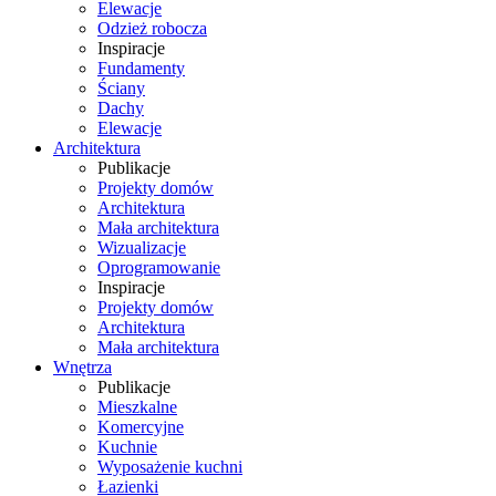
Elewacje
Odzież robocza
Inspiracje
Fundamenty
Ściany
Dachy
Elewacje
Architektura
Publikacje
Projekty domów
Architektura
Mała architektura
Wizualizacje
Oprogramowanie
Inspiracje
Projekty domów
Architektura
Mała architektura
Wnętrza
Publikacje
Mieszkalne
Komercyjne
Kuchnie
Wyposażenie kuchni
Łazienki