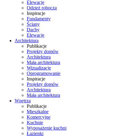
Elewacje
Odzież robocza
Inspiracje
Fundamenty
Ściany
Dachy
Elewacje
Architektura
Publikacje
Projekty domów
Architektura
Mała architektura
Wizualizacje
Oprogramowanie
Inspiracje
Projekty domów
Architektura
Mała architektura
Wnętrza
Publikacje
Mieszkalne
Komercyjne
Kuchnie
Wyposażenie kuchni
Łazienki