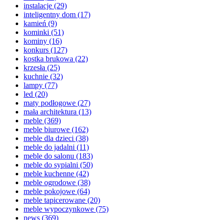
instalacje
(29)
inteligentny dom
(17)
kamień
(9)
kominki
(51)
kominy
(16)
konkurs
(127)
kostka brukowa
(22)
krzesła
(25)
kuchnie
(32)
lampy
(77)
led
(20)
maty podłogowe
(27)
mała architektura
(13)
meble
(369)
meble biurowe
(162)
meble dla dzieci
(38)
meble do jadalni
(11)
meble do salonu
(183)
meble do sypialni
(50)
meble kuchenne
(42)
meble ogrodowe
(38)
meble pokojowe
(64)
meble tapicerowane
(20)
meble wypoczynkowe
(75)
news
(369)