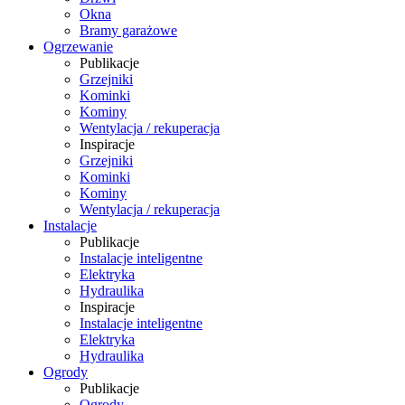
Okna
Bramy garażowe
Ogrzewanie
Publikacje
Grzejniki
Kominki
Kominy
Wentylacja / rekuperacja
Inspiracje
Grzejniki
Kominki
Kominy
Wentylacja / rekuperacja
Instalacje
Publikacje
Instalacje inteligentne
Elektryka
Hydraulika
Inspiracje
Instalacje inteligentne
Elektryka
Hydraulika
Ogrody
Publikacje
Ogrody