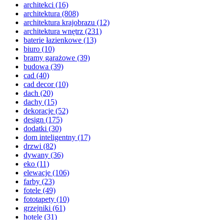
architekci
(16)
architektura
(808)
architektura krajobrazu
(12)
architektura wnętrz
(231)
baterie łazienkowe
(13)
biuro
(10)
bramy garażowe
(39)
budowa
(39)
cad
(40)
cad decor
(10)
dach
(20)
dachy
(15)
dekoracje
(52)
design
(175)
dodatki
(30)
dom inteligentny
(17)
drzwi
(82)
dywany
(36)
eko
(11)
elewacje
(106)
farby
(23)
fotele
(49)
fototapety
(10)
grzejniki
(61)
hotele
(31)