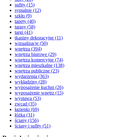
sufity
(15)
sypialnie
(12)
szkło
(9)
tapety
(40)
tarasy
(58)
targi
(41)
tkaniny dekoracyjne
(11)
wizualizacje
(50)
wnętrza
(394)
wnętrza biurowe
(29)
wnętrza komercyjne
(74)
wnętrza mieszkalne
(138)
wnętrza publiczne
(23)
wydarzenia
(363)
wykładziny
(28)
wyposażenie kuchni
(26)
wyposażenie wnętrz
(15)
wystawa
(53)
zwcad
(35)
łazienki
(69)
łóżka
(31)
ściany
(156)
ściany i sufity
(51)