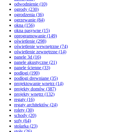
odwodnienie
(10)
ogrody
(230)
ogrodzenia
(36)
ogrzewanie
(84)
okna
(156)
okna pasywne
(15)
oprogramowanie
(149)
oświetlenie
(298)
oświetlenie wewnętrzne
(74)
oświetlenie zewnętrzne
(14)
panele 3d
(16)
panele akustyczne
(21)
panele ścienne
(33)
podłogi
(190)
podłogi drewniane
(35)
projektowanie wnętrz
(14)
projekty domów
(387)
projekty wnętrz
(132)
regaty
(16)
regaty architektów
(24)
rolety
(30)
schody
(20)
sofy
(64)
stolarka
(23)
stoły
(26)