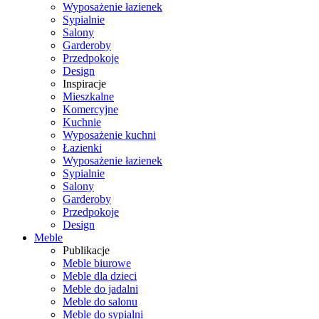
Wyposażenie łazienek
Sypialnie
Salony
Garderoby
Przedpokoje
Design
Inspiracje
Mieszkalne
Komercyjne
Kuchnie
Wyposażenie kuchni
Łazienki
Wyposażenie łazienek
Sypialnie
Salony
Garderoby
Przedpokoje
Design
Meble
Publikacje
Meble biurowe
Meble dla dzieci
Meble do jadalni
Meble do salonu
Meble do sypialni