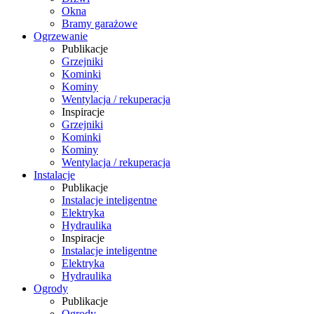
Okna
Bramy garażowe
Ogrzewanie
Publikacje
Grzejniki
Kominki
Kominy
Wentylacja / rekuperacja
Inspiracje
Grzejniki
Kominki
Kominy
Wentylacja / rekuperacja
Instalacje
Publikacje
Instalacje inteligentne
Elektryka
Hydraulika
Inspiracje
Instalacje inteligentne
Elektryka
Hydraulika
Ogrody
Publikacje
Ogrody