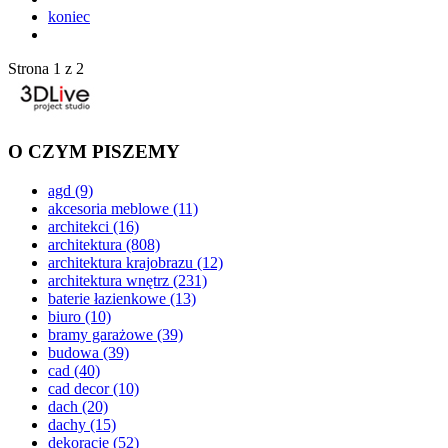
koniec
Strona 1 z 2
O CZYM PISZEMY
agd
(9)
akcesoria meblowe
(11)
architekci
(16)
architektura
(808)
architektura krajobrazu
(12)
architektura wnętrz
(231)
baterie łazienkowe
(13)
biuro
(10)
bramy garażowe
(39)
budowa
(39)
cad
(40)
cad decor
(10)
dach
(20)
dachy
(15)
dekoracje
(52)