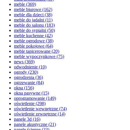
meble
(369)
meble biurowe
(162)
meble dla dzieci
(38)
meble do jadalni
(11)
meble do salonu
(183)
meble do sypialni
(50)
meble kuchenne
(42)
meble ogrodowe
(38)
meble pokojowe
(64)
meble tapicerowane
(20)
meble wypoczynkowe
(75)
news
(369)
odwodnienie
(10)
ogrody
(230)
ogrodzenia
(36)
ogrzewanie
(84)
okna
(156)
okna pasywne
(15)
oprogramowanie
(149)
oświetlenie
(298)
oświetlenie wewnętrzne
(74)
oświetlenie zewnętrzne
(14)
panele 3d
(16)
panele akustyczne
(21)
panele ścienne
(33)