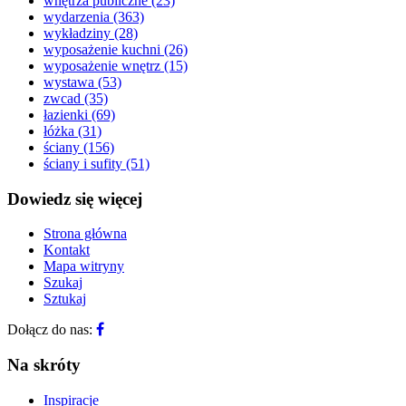
wnętrza publiczne
(23)
wydarzenia
(363)
wykładziny
(28)
wyposażenie kuchni
(26)
wyposażenie wnętrz
(15)
wystawa
(53)
zwcad
(35)
łazienki
(69)
łóżka
(31)
ściany
(156)
ściany i sufity
(51)
Dowiedz się więcej
Strona główna
Kontakt
Mapa witryny
Szukaj
Sztukaj
Dołącz do nas:
Na skróty
Inspiracje