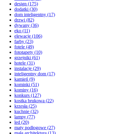
design
(175)
dodatki
(30)
dom inteligentny
(17)
drzwi
(82)
dywany
(36)
eko
(11)
elewacje
(106)
farby
(23)
fotele
(49)
fototapety
(10)
grzejniki
(61)
hotele
(31)
instalacje
(29)
inteligentny dom
(17)
kamień
(9)
kominki
(51)
kominy
(16)
konkurs
(127)
kostka brukowa
(22)
krzesła
(25)
kuchnie
(32)
lampy
(77)
led
(20)
maty podłogowe
(27)
mała architektura
(13)