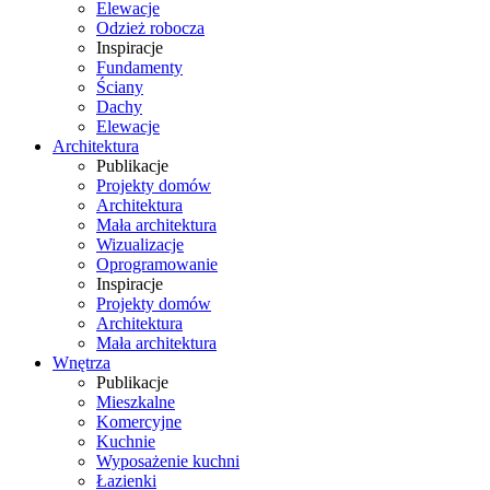
Elewacje
Odzież robocza
Inspiracje
Fundamenty
Ściany
Dachy
Elewacje
Architektura
Publikacje
Projekty domów
Architektura
Mała architektura
Wizualizacje
Oprogramowanie
Inspiracje
Projekty domów
Architektura
Mała architektura
Wnętrza
Publikacje
Mieszkalne
Komercyjne
Kuchnie
Wyposażenie kuchni
Łazienki