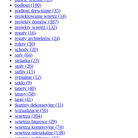
podłogi
(190)
podłogi drewniane
(35)
projektowanie wnętrz
(14)
projekty domów
(387)
projekty wnętrz
(132)
regaty
(16)
regaty architektów
(24)
rolety
(30)
schody
(20)
sofy
(64)
stolarka
(23)
stoły
(26)
sufity
(15)
sypialnie
(12)
szkło
(9)
tapety
(40)
tarasy
(58)
targi
(41)
tkaniny dekoracyjne
(11)
wizualizacje
(50)
wnętrza
(394)
wnętrza biurowe
(29)
wnętrza komercyjne
(74)
wnętrza mieszkalne
(138)