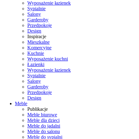
Wyposażenie łazienek
Sypialnie
Salony
Garderoby
Przedpokoje
Design
Inspiracje
Mieszkalne
Komercyjne
Kuchnie
Wyposażenie kuchni
Łazienki
Wyposażenie łazienek
Sypialnie
Salony
Garderoby
Przedpokoje
Design
Meble
Publikacje
Meble biurowe
Meble dla dzieci
Meble do jadalni
Meble do salonu
Meble do sypialni