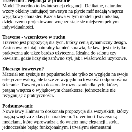
Travertino - elegancja w prostocie
Model Travertino to kwintesencja elegancji. Delikatne, naturalne
wzory okleiny imitującej trawertyn na płycie mdf nadają wnętrzu
wyjątkowy charakter. Każda ława w tym modelu jest unikalna,
dzięki czemu projektowane wnętrze staje się miejscem pełnym
indywidualności.
Traverso - wzornictwo w ruchu
Traverso jest propozycją dla tych, którzy cenią dynamiczny design.
Zastosowany tutaj naturalny kamień sprawia, że ława jest nie tylko
praktyczna ale także bardzo użyteczna. Idealna do salonu czy
kawiarni, gdzie liczy się zarówno styl, jak i właściwości użytkowe.
Dlaczego trawertyn?
Materiał ten zyskuje na popularności nie tylko ze względu na swoje
estetyczne walory, ale także ze względu na trwałość i odporność na
ścieranie. Trawertyn to doskonałe rozwiązanie dla tych, którzy
pragną wnętrza o wyjątkowym charakterze, jednocześnie nie
rezygnując z praktyczności.
Podsumowanie
Nowe ławy Halmar to doskonała propozycja dla wszystkich, którzy
pragną wnętrza z klasą i charakterem. Travertino i Traverso są
modelami, które wprowadzają do wnętrz nutę elegancji i stylu,
jednocześnie będąc funkcjonalnymi i trwałymi elementami