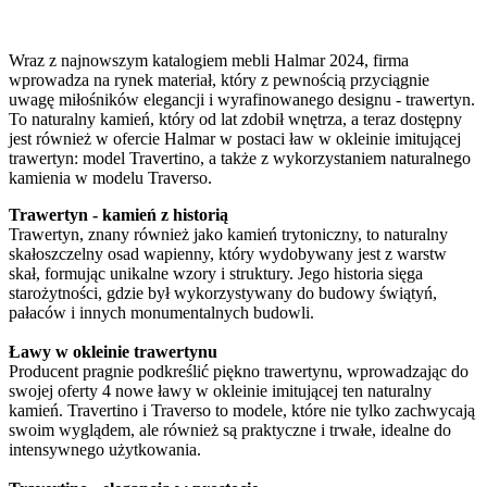
Wraz z najnowszym katalogiem mebli Halmar 2024, firma
wprowadza na rynek materiał, który z pewnością przyciągnie
uwagę miłośników elegancji i wyrafinowanego designu - trawertyn.
To naturalny kamień, który od lat zdobił wnętrza, a teraz dostępny
jest również w ofercie Halmar w postaci ław w okleinie imitującej
trawertyn: model Travertino, a także z wykorzystaniem naturalnego
kamienia w modelu Traverso.
Trawertyn - kamień z historią
Trawertyn, znany również jako kamień trytoniczny, to naturalny
skałoszczelny osad wapienny, który wydobywany jest z warstw
skał, formując unikalne wzory i struktury. Jego historia sięga
starożytności, gdzie był wykorzystywany do budowy świątyń,
pałaców i innych monumentalnych budowli.
Ławy w okleinie trawertynu
Producent pragnie podkreślić piękno trawertynu, wprowadzając do
swojej oferty 4 nowe ławy w okleinie imitującej ten naturalny
kamień. Travertino i Traverso to modele, które nie tylko zachwycają
swoim wyglądem, ale również są praktyczne i trwałe, idealne do
intensywnego użytkowania.