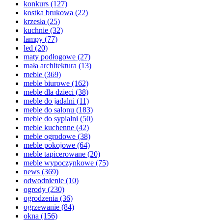
konkurs
(127)
kostka brukowa
(22)
krzesła
(25)
kuchnie
(32)
lampy
(77)
led
(20)
maty podłogowe
(27)
mała architektura
(13)
meble
(369)
meble biurowe
(162)
meble dla dzieci
(38)
meble do jadalni
(11)
meble do salonu
(183)
meble do sypialni
(50)
meble kuchenne
(42)
meble ogrodowe
(38)
meble pokojowe
(64)
meble tapicerowane
(20)
meble wypoczynkowe
(75)
news
(369)
odwodnienie
(10)
ogrody
(230)
ogrodzenia
(36)
ogrzewanie
(84)
okna
(156)