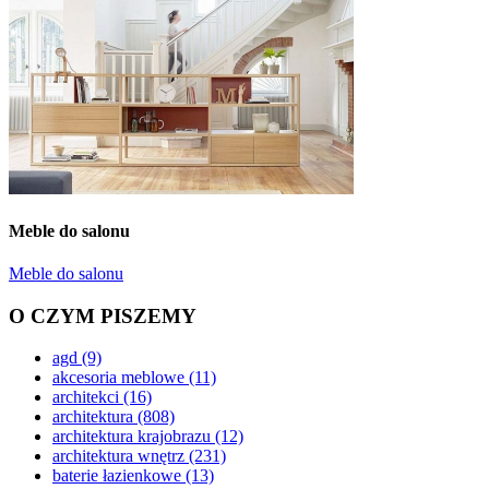
Meble do salonu
Meble do salonu
O CZYM PISZEMY
agd
(9)
akcesoria meblowe
(11)
architekci
(16)
architektura
(808)
architektura krajobrazu
(12)
architektura wnętrz
(231)
baterie łazienkowe
(13)