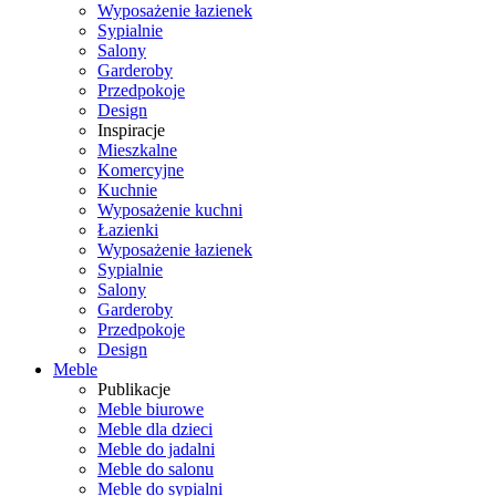
Wyposażenie łazienek
Sypialnie
Salony
Garderoby
Przedpokoje
Design
Inspiracje
Mieszkalne
Komercyjne
Kuchnie
Wyposażenie kuchni
Łazienki
Wyposażenie łazienek
Sypialnie
Salony
Garderoby
Przedpokoje
Design
Meble
Publikacje
Meble biurowe
Meble dla dzieci
Meble do jadalni
Meble do salonu
Meble do sypialni