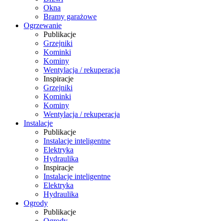
Okna
Bramy garażowe
Ogrzewanie
Publikacje
Grzejniki
Kominki
Kominy
Wentylacja / rekuperacja
Inspiracje
Grzejniki
Kominki
Kominy
Wentylacja / rekuperacja
Instalacje
Publikacje
Instalacje inteligentne
Elektryka
Hydraulika
Inspiracje
Instalacje inteligentne
Elektryka
Hydraulika
Ogrody
Publikacje
Ogrody