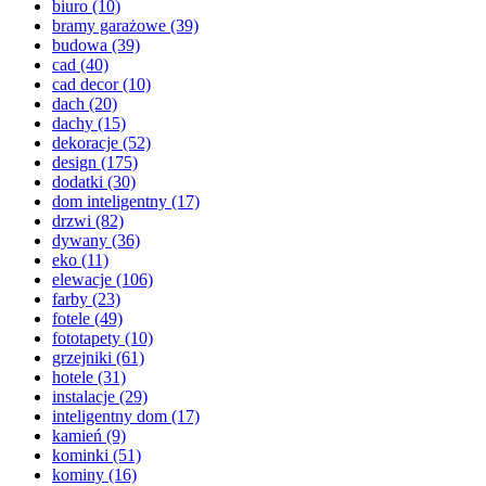
biuro
(10)
bramy garażowe
(39)
budowa
(39)
cad
(40)
cad decor
(10)
dach
(20)
dachy
(15)
dekoracje
(52)
design
(175)
dodatki
(30)
dom inteligentny
(17)
drzwi
(82)
dywany
(36)
eko
(11)
elewacje
(106)
farby
(23)
fotele
(49)
fototapety
(10)
grzejniki
(61)
hotele
(31)
instalacje
(29)
inteligentny dom
(17)
kamień
(9)
kominki
(51)
kominy
(16)