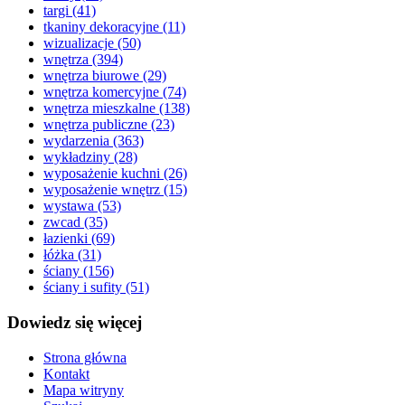
targi
(41)
tkaniny dekoracyjne
(11)
wizualizacje
(50)
wnętrza
(394)
wnętrza biurowe
(29)
wnętrza komercyjne
(74)
wnętrza mieszkalne
(138)
wnętrza publiczne
(23)
wydarzenia
(363)
wykładziny
(28)
wyposażenie kuchni
(26)
wyposażenie wnętrz
(15)
wystawa
(53)
zwcad
(35)
łazienki
(69)
łóżka
(31)
ściany
(156)
ściany i sufity
(51)
Dowiedz się więcej
Strona główna
Kontakt
Mapa witryny