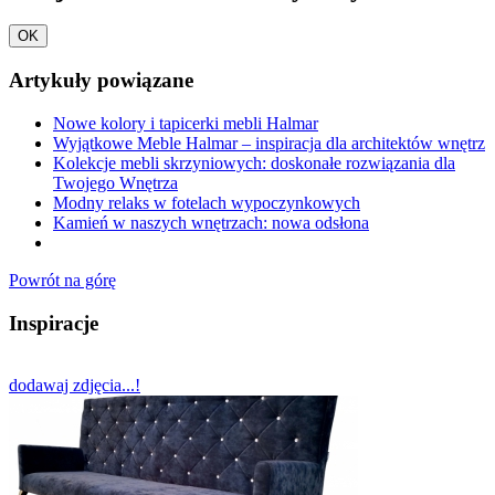
OK
Artykuły powiązane
Nowe kolory i tapicerki mebli Halmar
Wyjątkowe Meble Halmar – inspiracja dla architektów wnętrz
Kolekcje mebli skrzyniowych: doskonałe rozwiązania dla
Twojego Wnętrza
Modny relaks w fotelach wypoczynkowych
Kamień w naszych wnętrzach: nowa odsłona
Powrót na górę
Inspiracje
dodawaj zdjęcia...!