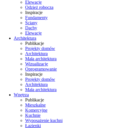
Elewacje
Odzież robocza
Inspiracje
Fundamenty
Ściany
Dachy
Elewacje
Architektura
Publikacje
Projekty domów
Architektura
Mała architektura
Wizualizacje
Oprogramowanie
Inspiracje
Projekty domów
Architektura
Mała architektura
Wnętrza
Publikacje
Mieszkalne
Komercyjne
Kuchnie
Wyposażenie kuchni
Łazienki