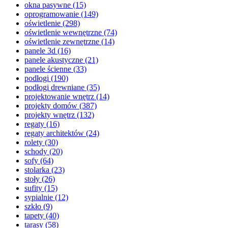
okna pasywne
(15)
oprogramowanie
(149)
oświetlenie
(298)
oświetlenie wewnętrzne
(74)
oświetlenie zewnętrzne
(14)
panele 3d
(16)
panele akustyczne
(21)
panele ścienne
(33)
podłogi
(190)
podłogi drewniane
(35)
projektowanie wnętrz
(14)
projekty domów
(387)
projekty wnętrz
(132)
regaty
(16)
regaty architektów
(24)
rolety
(30)
schody
(20)
sofy
(64)
stolarka
(23)
stoły
(26)
sufity
(15)
sypialnie
(12)
szkło
(9)
tapety
(40)
tarasy
(58)