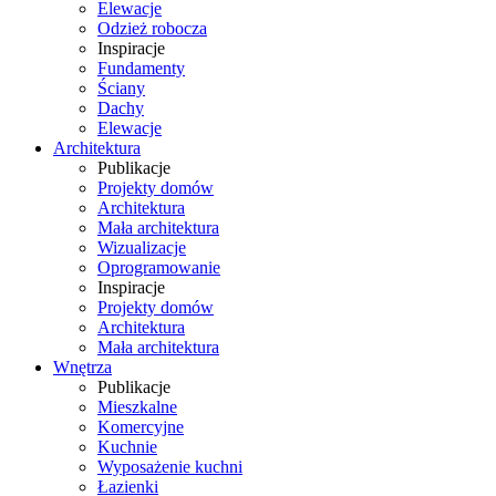
Elewacje
Odzież robocza
Inspiracje
Fundamenty
Ściany
Dachy
Elewacje
Architektura
Publikacje
Projekty domów
Architektura
Mała architektura
Wizualizacje
Oprogramowanie
Inspiracje
Projekty domów
Architektura
Mała architektura
Wnętrza
Publikacje
Mieszkalne
Komercyjne
Kuchnie
Wyposażenie kuchni
Łazienki