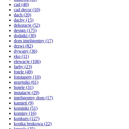
cad
(40)
cad decor
(10)
dach
(20)
dachy
(15)
dekoracje
(52)
design
(175)
dodatki
(30)
dom inteligentny
(17)
drzwi
(82)
dywany
(36)
eko
(11)
elewacje
(106)
farby
(23)
fotele
(49)
fototapety
(10)
grzejniki
(61)
hotele
(31)
instalacje
(29)
inteligentny dom
(17)
kamień
(9)
kominki
(51)
kominy
(16)
konkurs
(127)
kostka brukowa
(22)
krzesła
(25)