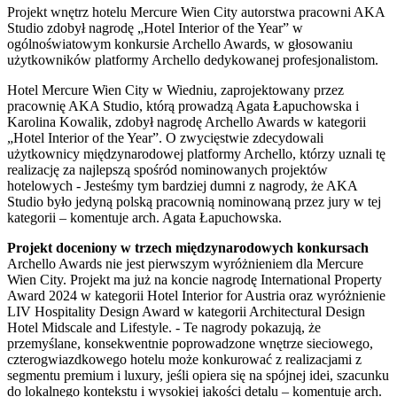
Projekt wnętrz hotelu Mercure Wien City autorstwa pracowni AKA
Studio zdobył nagrodę „Hotel Interior of the Year” w
ogólnoświatowym konkursie Archello Awards, w głosowaniu
użytkowników platformy Archello dedykowanej profesjonalistom.
Hotel Mercure Wien City w Wiedniu, zaprojektowany przez
pracownię AKA Studio, którą prowadzą Agata Łapuchowska i
Karolina Kowalik, zdobył nagrodę Archello Awards w kategorii
„Hotel Interior of the Year”. O zwycięstwie zdecydowali
użytkownicy międzynarodowej platformy Archello, którzy uznali tę
realizację za najlepszą spośród nominowanych projektów
hotelowych - Jesteśmy tym bardziej dumni z nagrody, że AKA
Studio było jedyną polską pracownią nominowaną przez jury w tej
kategorii – komentuje arch. Agata Łapuchowska.
Projekt doceniony w trzech międzynarodowych konkursach
Archello Awards nie jest pierwszym wyróżnieniem dla Mercure
Wien City. Projekt ma już na koncie nagrodę International Property
Award 2024 w kategorii Hotel Interior for Austria oraz wyróżnienie
LIV Hospitality Design Award w kategorii Architectural Design
Hotel Midscale and Lifestyle. - Te nagrody pokazują, że
przemyślane, konsekwentnie poprowadzone wnętrze sieciowego,
czterogwiazdkowego hotelu może konkurować z realizacjami z
segmentu premium i luxury, jeśli opiera się na spójnej idei, szacunku
do lokalnego kontekstu i wysokiej jakości detalu – komentuje arch.