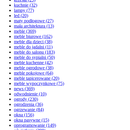
kuchnie
(32)
lampy
(77)
led
(20)
maty podłogowe
(27)
mała architektura
(13)
meble
(369)
meble biurowe
(162)
meble dla dzieci
(38)
meble do jadalni
(11)
meble do salonu
(183)
meble do sypialni
(50)
meble kuchenne
(42)
meble ogrodowe
(38)
meble pokojowe
(64)
meble tapicerowane
(20)
meble wypoczynkowe
(75)
news
(369)
odwodnienie
(10)
ogrody
(230)
ogrodzenia
(36)
ogrzewanie
(84)
okna
(156)
okna pasywne
(15)
oprogramowanie
(149)