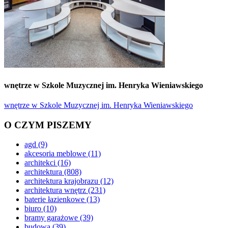
wnętrze w Szkole Muzycznej im. Henryka Wieniawskiego
wnętrze w Szkole Muzycznej im. Henryka Wieniawskiego
O CZYM PISZEMY
agd
(9)
akcesoria meblowe
(11)
architekci
(16)
architektura
(808)
architektura krajobrazu
(12)
architektura wnętrz
(231)
baterie łazienkowe
(13)
biuro
(10)
bramy garażowe
(39)
budowa
(39)