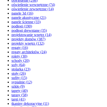
oświetlenie
(298)
oświetlenie wewnętrzne
(74)
oświetlenie zewnętrzne
(14)
panele 3d
(16)
panele akustyczne
(21)
panele ścienne
(33)
podłogi
(190)
podłogi drewniane
(35)
projektowanie wnętrz
(14)
projekty domów
(387)
projekty wnętrz
(132)
regaty
(16)
regaty architektów
(24)
rolety
(30)
schody
(20)
sofy
(64)
stolarka
(23)
stoły
(26)
sufity
(15)
sypialnie
(12)
szkło
(9)
tapety
(40)
tarasy
(58)
targi
(41)
tkaniny dekoracyjne
(11)