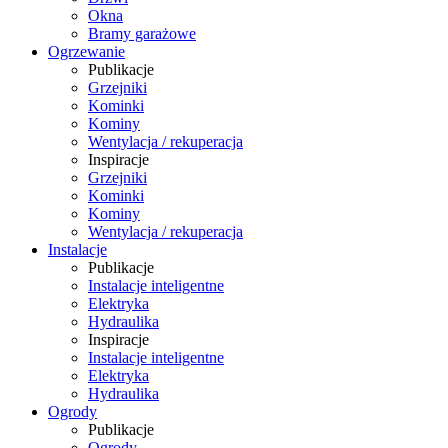
Okna
Bramy garażowe
Ogrzewanie
Publikacje
Grzejniki
Kominki
Kominy
Wentylacja / rekuperacja
Inspiracje
Grzejniki
Kominki
Kominy
Wentylacja / rekuperacja
Instalacje
Publikacje
Instalacje inteligentne
Elektryka
Hydraulika
Inspiracje
Instalacje inteligentne
Elektryka
Hydraulika
Ogrody
Publikacje
Ogrody