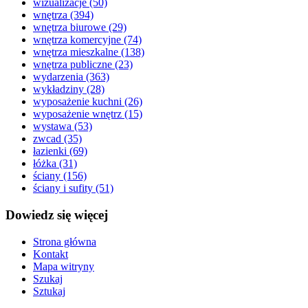
wizualizacje
(50)
wnętrza
(394)
wnętrza biurowe
(29)
wnętrza komercyjne
(74)
wnętrza mieszkalne
(138)
wnętrza publiczne
(23)
wydarzenia
(363)
wykładziny
(28)
wyposażenie kuchni
(26)
wyposażenie wnętrz
(15)
wystawa
(53)
zwcad
(35)
łazienki
(69)
łóżka
(31)
ściany
(156)
ściany i sufity
(51)
Dowiedz się więcej
Strona główna
Kontakt
Mapa witryny
Szukaj
Sztukaj