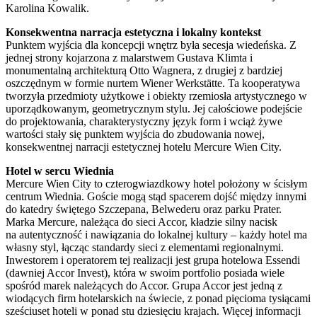
Karolina Kowalik.
Konsekwentna narracja estetyczna i lokalny kontekst
Punktem wyjścia dla koncepcji wnętrz była secesja wiedeńska. Z
jednej strony kojarzona z malarstwem Gustava Klimta i
monumentalną architekturą Otto Wagnera, z drugiej z bardziej
oszczędnym w formie nurtem Wiener Werkstätte. Ta kooperatywa
tworzyła przedmioty użytkowe i obiekty rzemiosła artystycznego w
uporządkowanym, geometrycznym stylu. Jej całościowe podejście
do projektowania, charakterystyczny język form i wciąż żywe
wartości stały się punktem wyjścia do zbudowania nowej,
konsekwentnej narracji estetycznej hotelu Mercure Wien City.
Hotel w sercu Wiednia
Mercure Wien City to czterogwiazdkowy hotel położony w ścisłym
centrum Wiednia. Goście mogą stąd spacerem dojść między innymi
do katedry świętego Szczepana, Belwederu oraz parku Prater.
Marka Mercure, należąca do sieci Accor, kładzie silny nacisk
na autentyczność i nawiązania do lokalnej kultury – każdy hotel ma
własny styl, łącząc standardy sieci z elementami regionalnymi.
Inwestorem i operatorem tej realizacji jest grupa hotelowa Essendi
(dawniej Accor Invest), która w swoim portfolio posiada wiele
spośród marek należących do Accor. Grupa Accor jest jedną z
wiodących firm hotelarskich na świecie, z ponad pięcioma tysiącami
sześciuset hoteli w ponad stu dziesięciu krajach. Więcej informacji