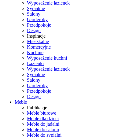
Wyposażenie łazienek
Sypialnie
Salony
Garderoby
Przedpokoje
Design
Inspiracje
Mieszkalne
Komercyjne
Kuchnie
Wyposażenie kuchni
Łazienki
Wyposażenie łazienek
Sypialnie
Salony
Garderoby
Przedpokoje
Design
Meble
Publikacje
Meble biurowe
Meble dla dzieci
Meble do jadalni
Meble do salonu
Meble do sypialni