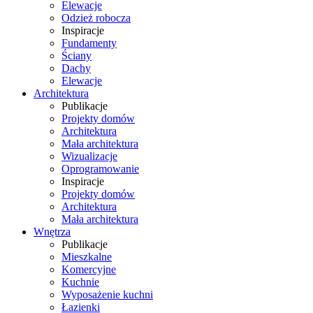
Elewacje
Odzież robocza
Inspiracje
Fundamenty
Ściany
Dachy
Elewacje
Architektura
Publikacje
Projekty domów
Architektura
Mała architektura
Wizualizacje
Oprogramowanie
Inspiracje
Projekty domów
Architektura
Mała architektura
Wnętrza
Publikacje
Mieszkalne
Komercyjne
Kuchnie
Wyposażenie kuchni
Łazienki