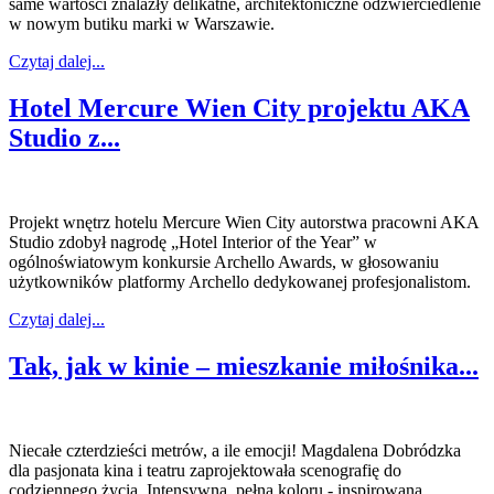
same wartości znalazły delikatne, architektoniczne odzwierciedlenie
w nowym butiku marki w Warszawie.
Czytaj dalej...
Hotel Mercure Wien City projektu AKA
Studio z...
Projekt wnętrz hotelu Mercure Wien City autorstwa pracowni AKA
Studio zdobył nagrodę „Hotel Interior of the Year” w
ogólnoświatowym konkursie Archello Awards, w głosowaniu
użytkowników platformy Archello dedykowanej profesjonalistom.
Czytaj dalej...
Tak, jak w kinie – mieszkanie miłośnika...
Niecałe czterdzieści metrów, a ile emocji! Magdalena Dobródzka
dla pasjonata kina i teatru zaprojektowała scenografię do
codziennego życia. Intensywną, pełną koloru - inspirowaną