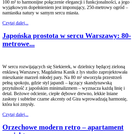
100 m² to harmonijne połączenie elegancji i funkcjonalności, a jego
wyjątkowym dopełnieniem jest imponujący, 250-metrowy ogród –
namiastka natury w samym sercu miasta.
Czytaj dalej...
Japońska prostota w sercu Warszawy: 80-
metrowe...
W sercu rozwijających się Siekierek, w dzielnicy będącej zieloną
enklawą Warszawy, Magdalena Kanik z lys studio zaprojektowała
mieszkanie marzeń młodej pary. Na 80 m² stworzyła przestrzeń
pełną spokoju, gdzie styl japandi – łączący skandynawską
przytulność z japońskim minimalizmem – wyznacza każdą linię i
detal. Beżowe odcienie, ciepłe dębowe drewno, lekkie lniane
zasłony i subtelne czarne akcenty od Gira wprowadzają harmonię,
która koi zmysły.
Czytaj dalej...
Orzechowe modern retro – apartament