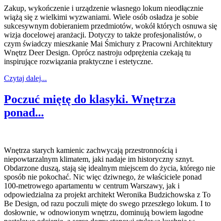
Zakup, wykończenie i urządzenie własnego lokum nieodłącznie
wiążą się z wielkimi wyzwaniami. Wiele osób osładza je sobie
sukcesywnym dobieraniem przedmiotów, wokół których osnuwa się
wizja docelowej aranżacji. Dotyczy to także profesjonalistów, o
czym świadczy mieszkanie Mai Śmichury z Pracowni Architektury
Wnętrz Deer Design. Oprócz nastroju odprężenia czekają tu
inspirujące rozwiązania praktyczne i estetyczne.
Czytaj dalej...
Poczuć miętę do klasyki. Wnętrza
ponad...
Wnętrza starych kamienic zachwycają przestronnością i
niepowtarzalnym klimatem, jaki nadaje im historyczny sznyt.
Obdarzone duszą, stają się idealnym miejscem do życia, którego nie
sposób nie pokochać. Nic więc dziwnego, że właściciele ponad
100-metrowego apartamentu w centrum Warszawy, jak i
odpowiedzialna za projekt architekt Weronika Budzichowska z To
Be Design, od razu poczuli mięte do swego przeszłego lokum. I to
dosłownie, w odnowionym wnętrzu, dominują bowiem łagodne