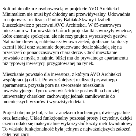
Soft minimalizm z osobowością w projekcie AVO Architekci
Minimalizm nie musi być chłodny ani przewidywalny. Udowadnia
to najnowsza realizacja Pauliny Babiak-Skwary i Izabeli
Łuszczkiewicz z pracowni AVO Architekci. W 65-metrowym
mieszkaniu w Tarnowskich Górach projektantki stworzyły wnętrze,
które emanuje spokojem, ale nie rezygnuje z wyrazistych gestów.
Naturalne drewno, subtelna szałwiowa zieleń, graficzne kontrasty
czerni i bieli oraz starannie dopracowane detale składają się na
przestrzeń o ponadczasowym charakterze. Choć mieszkanie
powstało z myślą o najmie, bliżej mu do prywatnego apartamentu
niż typowej inwestycji przygotowanej na rynek.
Mieszkanie powstało dla inwestora, z którym AVO Architekci
współpracują od lat. Po wcześniejszej realizacji prywatnego
apartamentu, przyszła pora na stworzenie mieszkania
inwestycyjnego. Tym razem właściciele postawili na bardziej
uniwersalny charakter, zachowując jednak zamiłowanie do
mocniejszych wzorów i wyrazistych detali.
Projekt obejmuje hol, salon z aneksem kuchennym, dwie sypialnie
oraz łazienkę. Układ funkcjonalny pozostał prosty i czytelny, dzięki
czemu udało się maksymalnie wykorzystać każdy metr kwadratowy.
To właśnie funkcjonalność była jednym z najważniejszych założeń
całej realizacji.