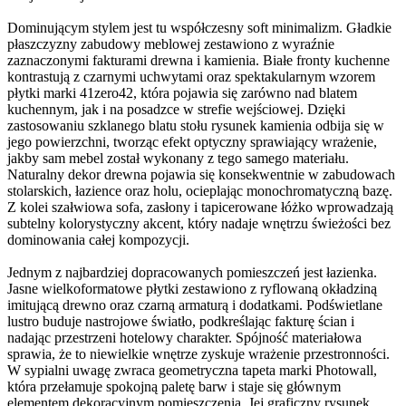
Dominującym stylem jest tu współczesny soft minimalizm. Gładkie
płaszczyzny zabudowy meblowej zestawiono z wyraźnie
zaznaczonymi fakturami drewna i kamienia. Białe fronty kuchenne
kontrastują z czarnymi uchwytami oraz spektakularnym wzorem
płytki marki 41zero42, która pojawia się zarówno nad blatem
kuchennym, jak i na posadzce w strefie wejściowej. Dzięki
zastosowaniu szklanego blatu stołu rysunek kamienia odbija się w
jego powierzchni, tworząc efekt optyczny sprawiający wrażenie,
jakby sam mebel został wykonany z tego samego materiału.
Naturalny dekor drewna pojawia się konsekwentnie w zabudowach
stolarskich, łazience oraz holu, ocieplając monochromatyczną bazę.
Z kolei szałwiowa sofa, zasłony i tapicerowane łóżko wprowadzają
subtelny kolorystyczny akcent, który nadaje wnętrzu świeżości bez
dominowania całej kompozycji.
Jednym z najbardziej dopracowanych pomieszczeń jest łazienka.
Jasne wielkoformatowe płytki zestawiono z ryflowaną okładziną
imitującą drewno oraz czarną armaturą i dodatkami. Podświetlane
lustro buduje nastrojowe światło, podkreślając fakturę ścian i
nadając przestrzeni hotelowy charakter. Spójność materiałowa
sprawia, że to niewielkie wnętrze zyskuje wrażenie przestronności.
W sypialni uwagę zwraca geometryczna tapeta marki Photowall,
która przełamuje spokojną paletę barw i staje się głównym
elementem dekoracyjnym pomieszczenia. Jej graficzny rysunek