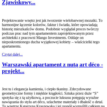
Zjawiskowy...
Projektowanie wnętrz jest jak tworzenie wielobarwnej mozaiki. To
harmonijne łączenie kolorów, faktur i światła, które opowiadają
historię mieszkańców domu. Podobnie wyglądał proces twórczy
podczas prac nad tym apartamentem zaprojektowanym przez
architektki z pracowni Mango Investments. Oddaje on
nieposkromionego ducha wyjątkowej kobiety – właścicielki tego
apartamentu.
Czytaj dalej...
Warszawski apartament z nutą art déco -
projekt...
Jest tu i elegancja kamienia, i ciepło tkaniny. Zdecydowane
geometryczne formy i miękkie krągłości. Sztuka przez duże “S”
spotyka się z tą użytkową, a poczucie luksusu potęgują wyraźne
nawiązania do stylu art déco, szlachetne materiały i dbałość o detal.
To wnętrze Katarzyna Kraszewska i jej zespół wymyślili całkiem na