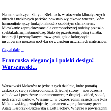
Na malowniczych Starych Bielanach, w otoczeniu klimatycznych
uliczek i urokliwych parków, powstało wyjątkowe wnętrze, które
harmonijnie łączy funkcjonalność z osobistym charakterem.
Mieszkanie zaprojektowane dla czteroosobowej rodziny przeszło
spektakularną metamorfozę. Stało się przestrzenią pełną światła,
inspiracji i przemyślanych rozwiązań, gdzie kolorystyka
inspirowana morzem spotyka się z ciepłem naturalnych materiałów.
Czytaj dalej...
Francuska elegancja i polski design!
Warszawski...
Warszawski Mokotów to jedna z tych dzielnic, które potrafią
zaskoczyć swoją różnorodnością. Z jednej strony – nowoczesna
zabudowa i prestiżowe apartamentowce, z drugiej – zieleń, spokój i
urok starych parków. Właśnie tu, w bezpośrednim sąsiedztwie Pola
Mokotowskiego, znajduje się apartament zaprojektowany przez
Agatę Kasprzyk-Olszewską z Loft Factory. Wnętrze o powierzchni