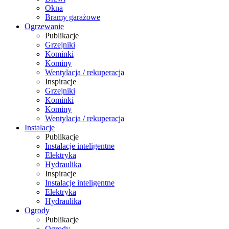
Okna
Bramy garażowe
Ogrzewanie
Publikacje
Grzejniki
Kominki
Kominy
Wentylacja / rekuperacja
Inspiracje
Grzejniki
Kominki
Kominy
Wentylacja / rekuperacja
Instalacje
Publikacje
Instalacje inteligentne
Elektryka
Hydraulika
Inspiracje
Instalacje inteligentne
Elektryka
Hydraulika
Ogrody
Publikacje
Ogrody