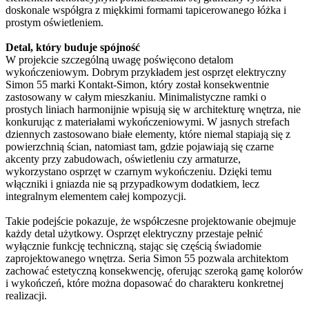
doskonale współgra z miękkimi formami tapicerowanego łóżka i
prostym oświetleniem.
Detal, który buduje spójność
W projekcie szczególną uwagę poświęcono detalom
wykończeniowym. Dobrym przykładem jest osprzęt elektryczny
Simon 55 marki Kontakt-Simon, który został konsekwentnie
zastosowany w całym mieszkaniu. Minimalistyczne ramki o
prostych liniach harmonijnie wpisują się w architekturę wnętrza, nie
konkurując z materiałami wykończeniowymi. W jasnych strefach
dziennych zastosowano białe elementy, które niemal stapiają się z
powierzchnią ścian, natomiast tam, gdzie pojawiają się czarne
akcenty przy zabudowach, oświetleniu czy armaturze,
wykorzystano osprzęt w czarnym wykończeniu. Dzięki temu
włączniki i gniazda nie są przypadkowym dodatkiem, lecz
integralnym elementem całej kompozycji.
Takie podejście pokazuje, że współczesne projektowanie obejmuje
każdy detal użytkowy. Osprzęt elektryczny przestaje pełnić
wyłącznie funkcję techniczną, stając się częścią świadomie
zaprojektowanego wnętrza. Seria Simon 55 pozwala architektom
zachować estetyczną konsekwencję, oferując szeroką gamę kolorów
i wykończeń, które można dopasować do charakteru konkretnej
realizacji.