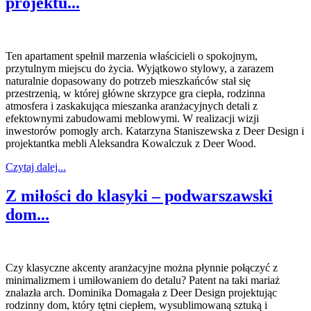
projektu...
Ten apartament spełnił marzenia właścicieli o spokojnym,
przytulnym miejscu do życia. Wyjątkowo stylowy, a zarazem
naturalnie dopasowany do potrzeb mieszkańców stał się
przestrzenią, w której główne skrzypce gra ciepła, rodzinna
atmosfera i zaskakująca mieszanka aranżacyjnych detali z
efektownymi zabudowami meblowymi. W realizacji wizji
inwestorów pomogły arch. Katarzyna Staniszewska z Deer Design i
projektantka mebli Aleksandra Kowalczuk z Deer Wood.
Czytaj dalej...
Z miłości do klasyki – podwarszawski
dom...
Czy klasyczne akcenty aranżacyjne można płynnie połączyć z
minimalizmem i umiłowaniem do detalu? Patent na taki mariaż
znalazła arch. Dominika Domagała z Deer Design projektując
rodzinny dom, który tętni ciepłem, wysublimowaną sztuką i