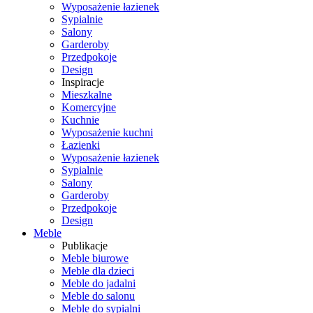
Wyposażenie łazienek
Sypialnie
Salony
Garderoby
Przedpokoje
Design
Inspiracje
Mieszkalne
Komercyjne
Kuchnie
Wyposażenie kuchni
Łazienki
Wyposażenie łazienek
Sypialnie
Salony
Garderoby
Przedpokoje
Design
Meble
Publikacje
Meble biurowe
Meble dla dzieci
Meble do jadalni
Meble do salonu
Meble do sypialni